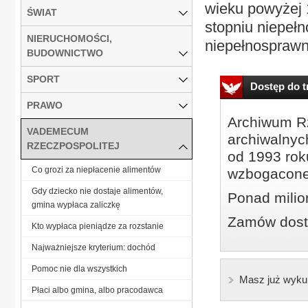
wieku powyżej 
ŚWIAT
stopniu niepeł
NIERUCHOMOŚCI,
niepełnosprawno
BUDOWNICTWO
SPORT
Dostęp do tr
PRAWO
Archiwum Rz
VADEMECUM
archiwalnyc
RZECZPOSPOLITEJ
od 1993 roku
Co grozi za niepłacenie alimentów
wzbogacone
Gdy dziecko nie dostaje alimentów,
Ponad milio
gmina wypłaca zaliczkę
Zamów dostę
Kto wypłaca pieniądze za rozstanie
Najważniejsze kryterium: dochód
Pomoc nie dla wszystkich
Masz już wyku
Płaci albo gmina, albo pracodawca