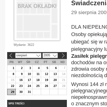
Świadczeni
29 sierpnia 20
DLA NIEPEŁNO
Osoby opiekują
ubiegać się w 
Wydanie:
3622
pielęgnacyjny 
Zasiłek pielęg
sierpień
2005
«
»
dochodów na os
PN
WT
ŚR
CZ
PT
SB
ND
zdrowia osoby n
1
2
3
4
5
6
7
8
9
10
11
12
13
14
niezdolnością d
15
16
17
18
19
20
21
Wynosi 144 zł 
22
23
24
25
26
27
28
pielęgnacyjneg
29
30
31
niepełnosprawn
o znacznym sto
SPIS TREŚCI