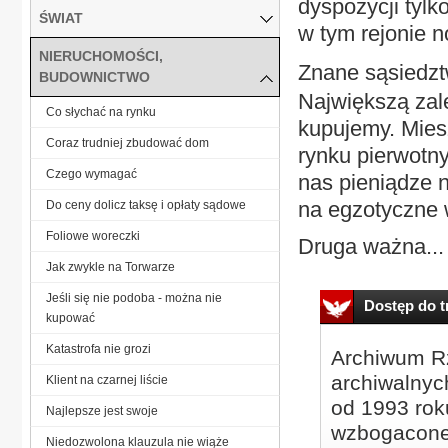
dyspozycji tylk
ŚWIAT
w tym rejonie 
NIERUCHOMOŚCI,
Znane sąsiedz
BUDOWNICTWO
Największą zale
Co słychać na rynku
kupujemy. Miesz
Coraz trudniej zbudować dom
rynku pierwotn
Czego wymagać
nas pieniądze 
na egzotyczne 
Do ceny dolicz taksę i opłaty sądowe
Foliowe woreczki
Druga ważna...
Jak zwykle na Torwarze
Jeśli się nie podoba - można nie
Dostęp do tr
kupować
Katastrofa nie grozi
Archiwum Rz
archiwalnyc
Klient na czarnej liście
od 1993 roku
Najlepsze jest swoje
wzbogacone
Niedozwolona klauzula nie wiąże