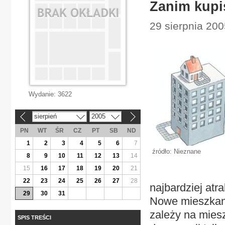
Zanim kupi
29 sierpnia 20
Wydanie:
3622
sierpień
2005
«
»
PN
WT
ŚR
CZ
PT
SB
ND
1
2
3
4
5
6
7
źródło: Nieznane
8
9
10
11
12
13
14
15
16
17
18
19
20
21
22
23
24
25
26
27
28
najbardziej atr
29
30
31
Nowe mieszkani
zależy na mies
SPIS TREŚCI