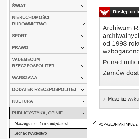
ŚWIAT
Dostęp do tr
NIERUCHOMOŚCI,
BUDOWNICTWO
Archiwum Rz
archiwalnyc
SPORT
od 1993 roku
PRAWO
wzbogacone
VADEMECUM
Ponad milio
RZECZPOSPOLITEJ
Zamów dostę
WARSZAWA
DODATEK RZECZPOSPOLITEJ
Masz już wyku
KULTURA
PUBLICYSTYKA, OPINIE
Dlaczego nie ufam kandydatowi
POPRZEDNI ARTYKUŁ Z
Jednak zwycięstwo