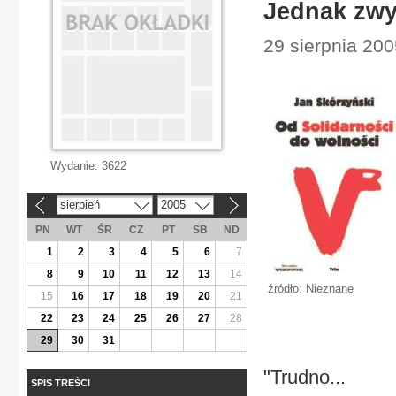
Jednak zwy
29 sierpnia 200
Wydanie:
3622
sierpień
2005
«
»
PN
WT
ŚR
CZ
PT
SB
ND
1
2
3
4
5
6
7
8
9
10
11
12
13
14
źródło: Nieznane
15
16
17
18
19
20
21
22
23
24
25
26
27
28
29
30
31
"Trudno...
SPIS TREŚCI