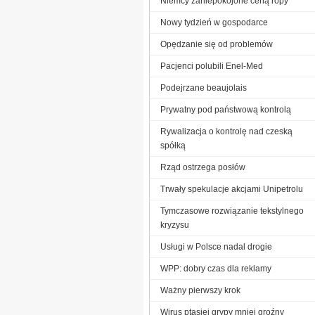
Niemcy zaniepokojone ceną ropy
Nowy tydzień w gospodarce
Opędzanie się od problemów
Pacjenci polubili Enel-Med
Podejrzane beaujolais
Prywatny pod państwową kontrolą
Rywalizacja o kontrolę nad czeską
spółką
Rząd ostrzega posłów
Trwały spekulacje akcjami Unipetrolu
Tymczasowe rozwiązanie tekstylnego
kryzysu
Usługi w Polsce nadal drogie
WPP: dobry czas dla reklamy
Ważny pierwszy krok
Wirus ptasiej grypy mniej groźny