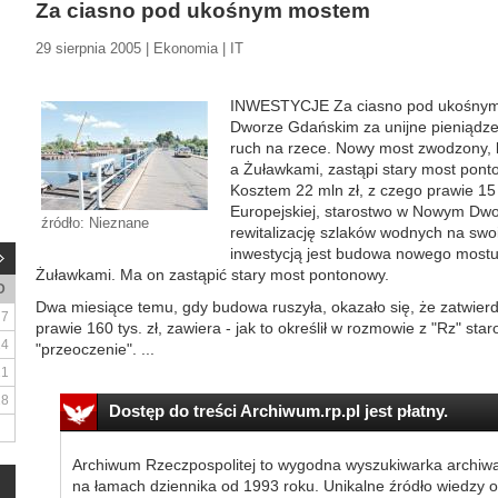
Za ciasno pod ukośnym mostem
29 sierpnia 2005 | Ekonomia | IT
INWESTYCJE Za ciasno pod ukośny
Dworze Gdańskim za unijne pieniądze
ruch na rzece. Nowy most zwodzony,
a Żuławkami, zastąpi stary most po
Kosztem 22 mln zł, z czego prawie 15 
Europejskiej, starostwo w Nowym Dw
źródło: Nieznane
rewitalizację szlaków wodnych na swo
inwestycją jest budowa nowego most
Żuławkami. Ma on zastąpić stary most pontonowy.
D
Dwa miesiące temu, gdy budowa ruszyła, okazało się, że zatwierd
7
prawie 160 tys. zł, zawiera - jak to określił w rozmowie z "Rz" st
14
"przeoczenie". ...
21
28
Dostęp do treści Archiwum.rp.pl jest płatny.
Archiwum Rzeczpospolitej to wygodna wyszukiwarka archiw
na łamach dziennika od 1993 roku. Unikalne źródło wiedzy o