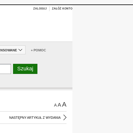
ZALOGUJ
ZAŁÓŻ KONTO
ANSOWANE
+ POMOC
A
A
A
NASTĘPNY ARTYKUŁ Z WYDANIA