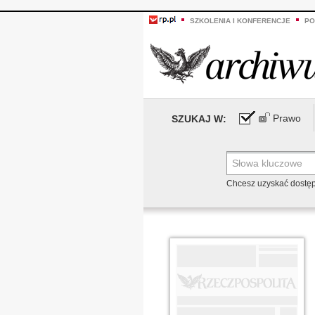
SZKOLENIA I KONFERENCJE
PO
Prawo
SZUKAJ W:
Chcesz uzyskać dostę