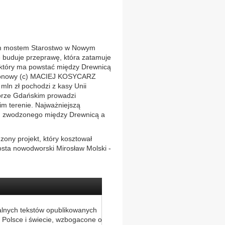
m mostem Starostwo w Nowym
 buduje przeprawę, która zatamuje
 który ma powstać między Drewnicą
ntonowy (c) MACIEJ KOSYCARZ
mln zł pochodzi z kasy Unii
orze Gdańskim prowadzi
im terenie. Najważniejszą
u zwodzonego między Drewnicą a
zony projekt, który kosztował
arosta nowodworski Mirosław Molski -
alnych tekstów opublikowanych
 Polsce i świecie, wzbogacone o