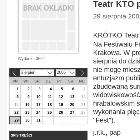
Teatr KTO 
29 sierpnia 200
KRÓTKO Teatr 
Na Festiwalu F
Krakowa. W pre
Wydanie:
3622
sierpnia do dzi
nie mogę miesz
sierpień
2005
«
»
entuzjazm publi
PN
WT
ŚR
CZ
PT
SB
ND
zbudowaną surre
1
2
3
4
5
6
7
widowiskowość 
8
9
10
11
12
13
14
hrabalowskim ś
15
16
17
18
19
20
21
wykonania pięc
22
23
24
25
26
27
28
"Fest").
29
30
31
j.r.k., pap
SPIS TREŚCI