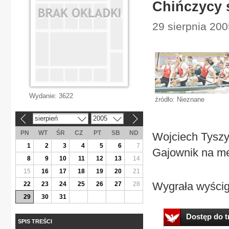
Chińczycy s
29 sierpnia 200
Wydanie:
3622
źródło: Nieznane
sierpień
2005
«
»
PN
WT
ŚR
CZ
PT
SB
ND
Wojciech Tyszyń
1
2
3
4
5
6
7
Gajownik na m
8
9
10
11
12
13
14
15
16
17
18
19
20
21
Wygrała wyścig
22
23
24
25
26
27
28
29
30
31
Dostęp do tr
SPIS TREŚCI