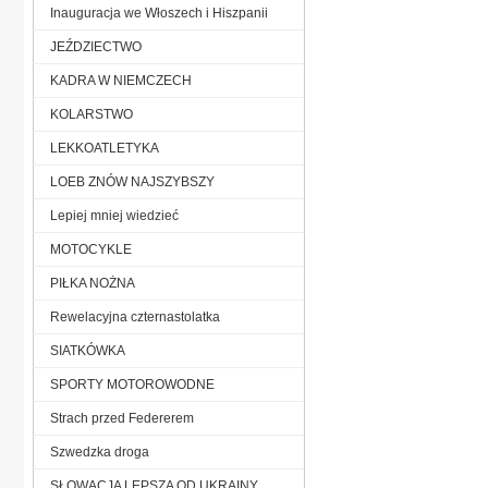
Inauguracja we Włoszech i Hiszpanii
JEŹDZIECTWO
KADRA W NIEMCZECH
KOLARSTWO
LEKKOATLETYKA
LOEB ZNÓW NAJSZYBSZY
Lepiej mniej wiedzieć
MOTOCYKLE
PIŁKA NOŻNA
Rewelacyjna czternastolatka
SIATKÓWKA
SPORTY MOTOROWODNE
Strach przed Federerem
Szwedzka droga
SŁOWACJA LEPSZA OD UKRAINY