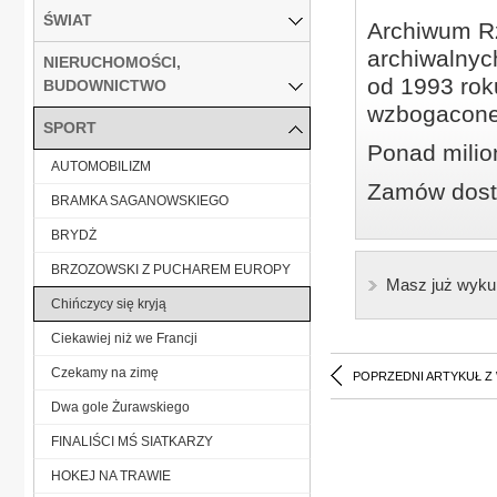
ŚWIAT
Archiwum Rz
archiwalnyc
NIERUCHOMOŚCI,
od 1993 roku
BUDOWNICTWO
wzbogacone
SPORT
Ponad milio
AUTOMOBILIZM
Zamów dostę
BRAMKA SAGANOWSKIEGO
BRYDŻ
BRZOZOWSKI Z PUCHAREM EUROPY
Masz już wyku
Chińczycy się kryją
Ciekawiej niż we Francji
Czekamy na zimę
POPRZEDNI ARTYKUŁ Z
Dwa gole Żurawskiego
FINALIŚCI MŚ SIATKARZY
HOKEJ NA TRAWIE