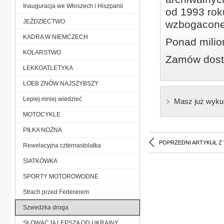
Inauguracja we Włoszech i Hiszpanii
od 1993 roku
JEŹDZIECTWO
wzbogacone
KADRA W NIEMCZECH
Ponad milio
KOLARSTWO
Zamów dostę
LEKKOATLETYKA
LOEB ZNÓW NAJSZYBSZY
Lepiej mniej wiedzieć
Masz już wyku
MOTOCYKLE
PIŁKA NOŻNA
POPRZEDNI ARTYKUŁ Z
Rewelacyjna czternastolatka
SIATKÓWKA
SPORTY MOTOROWODNE
Strach przed Federerem
Szwedzka droga
SŁOWACJA LEPSZA OD UKRAINY