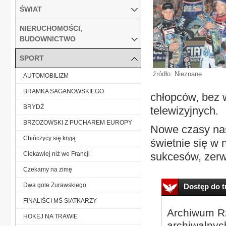
ŚWIAT
NIERUCHOMOŚCI,
BUDOWNICTWO
SPORT
źródło: Nieznane
AUTOMOBILIZM
BRAMKA SAGANOWSKIEGO
chłopców, bez w
BRYDŻ
telewizyjnych.
BRZOZOWSKI Z PUCHAREM EUROPY
Nowe czasy nas
Chińczycy się kryją
świetnie się w
Ciekawiej niż we Francji
sukcesów, zerw
Czekamy na zimę
Dwa gole Żurawskiego
Dostęp do tr
FINALIŚCI MŚ SIATKARZY
Archiwum Rz
HOKEJ NA TRAWIE
archiwalnyc