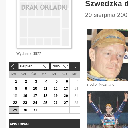
Szwedzka 
29 sierpnia 200
Wydanie:
3622
sierpień
2005
«
»
PN
WT
ŚR
CZ
PT
SB
ND
1
2
3
4
5
6
7
źródło: Nieznane
8
9
10
11
12
13
14
15
16
17
18
19
20
21
22
23
24
25
26
27
28
29
30
31
SPIS TREŚCI