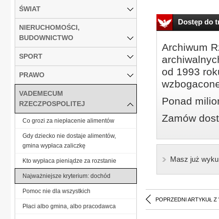
ŚWIAT
Dostęp do tr
NIERUCHOMOŚCI,
BUDOWNICTWO
Archiwum Rz
SPORT
archiwalnyc
od 1993 roku
PRAWO
wzbogacone
VADEMECUM
Ponad milio
RZECZPOSPOLITEJ
Zamów dostę
Co grozi za niepłacenie alimentów
Gdy dziecko nie dostaje alimentów,
gmina wypłaca zaliczkę
Masz już wyku
Kto wypłaca pieniądze za rozstanie
Najważniejsze kryterium: dochód
Pomoc nie dla wszystkich
POPRZEDNI ARTYKUŁ Z
Płaci albo gmina, albo pracodawca