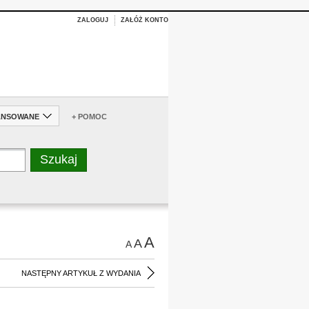
ZALOGUJ
ZAŁÓŻ KONTO
ANSOWANE
+ POMOC
A
A
A
NASTĘPNY ARTYKUŁ Z WYDANIA