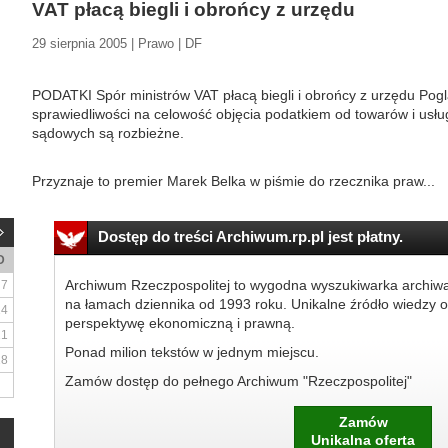
VAT płacą biegli i obrońcy z urzędu
29 sierpnia 2005 | Prawo | DF
PODATKI Spór ministrów VAT płacą biegli i obrońcy z urzędu Poglą
sprawiedliwości na celowość objęcia podatkiem od towarów i usł
sądowych są rozbieżne.
Przyznaje to premier Marek Belka w piśmie do rzecznika praw...
Dostęp do treści Archiwum.rp.pl jest płatny.
D
Archiwum Rzeczpospolitej to wygodna wyszukiwarka archiw
7
na łamach dziennika od 1993 roku. Unikalne źródło wiedzy o
14
perspektywę ekonomiczną i prawną.
21
Ponad milion tekstów w jednym miejscu.
28
Zamów dostęp do pełnego Archiwum "Rzeczpospolitej"
Zamów
Unikalna oferta