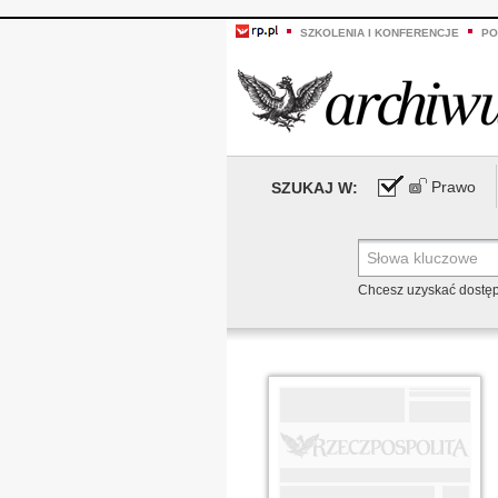
SZKOLENIA I KONFERENCJE
PO
Prawo
SZUKAJ W:
Chcesz uzyskać dostę