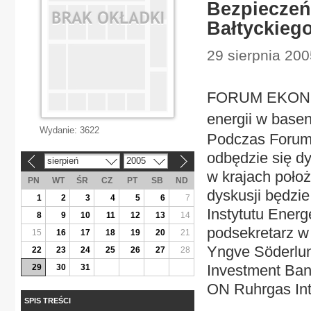
Bezpieczeń
Bałtyckieg
29 sierpnia 200
FORUM EKONO
energii w base
Wydanie:
3622
Podczas Forum 
odbędzie się d
sierpień
2005
«
»
w krajach poło
PN
WT
ŚR
CZ
PT
SB
ND
dyskusji będzi
1
2
3
4
5
6
7
Instytutu Energ
8
9
10
11
12
13
14
podsekretarz w 
15
16
17
18
19
20
21
Yngve Söderlun
22
23
24
25
26
27
28
Investment Ban
29
30
31
ON Ruhrgas Int
SPIS TREŚCI