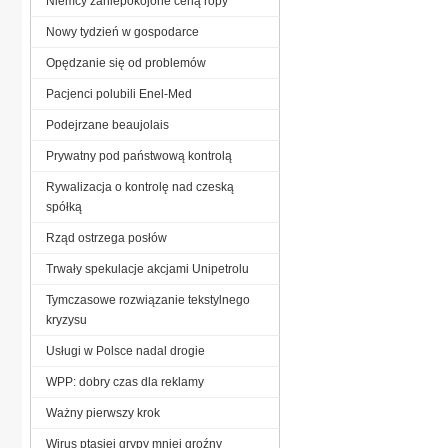
Niemcy zaniepokojone ceną ropy
Nowy tydzień w gospodarce
Opędzanie się od problemów
Pacjenci polubili Enel-Med
Podejrzane beaujolais
Prywatny pod państwową kontrolą
Rywalizacja o kontrolę nad czeską
spółką
Rząd ostrzega posłów
Trwały spekulacje akcjami Unipetrolu
Tymczasowe rozwiązanie tekstylnego
kryzysu
Usługi w Polsce nadal drogie
WPP: dobry czas dla reklamy
Ważny pierwszy krok
Wirus ptasiej grypy mniej groźny