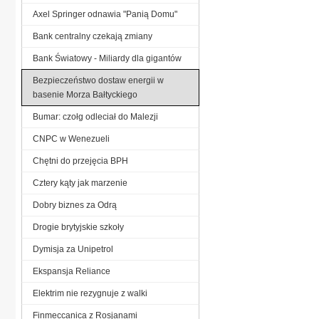
Axel Springer odnawia "Panią Domu"
Bank centralny czekają zmiany
Bank Światowy - Miliardy dla gigantów
Bezpieczeństwo dostaw energii w
basenie Morza Bałtyckiego
Bumar: czołg odleciał do Malezji
CNPC w Wenezueli
Chętni do przejęcia BPH
Cztery kąty jak marzenie
Dobry biznes za Odrą
Drogie brytyjskie szkoły
Dymisja za Unipetrol
Ekspansja Reliance
Elektrim nie rezygnuje z walki
Finmeccanica z Rosjanami