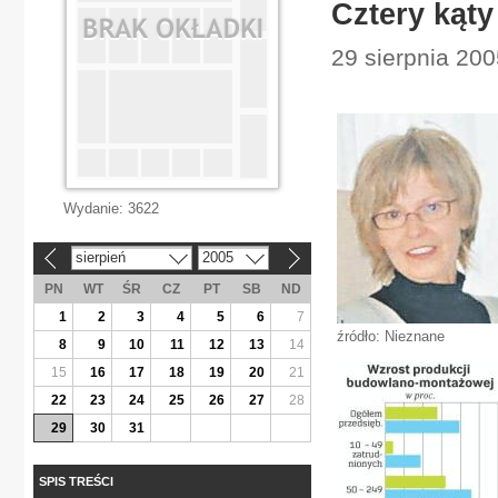
Cztery kąty
29 sierpnia 200
Wydanie:
3622
sierpień
2005
«
»
PN
WT
ŚR
CZ
PT
SB
ND
1
2
3
4
5
6
7
źródło: Nieznane
8
9
10
11
12
13
14
15
16
17
18
19
20
21
22
23
24
25
26
27
28
29
30
31
SPIS TREŚCI