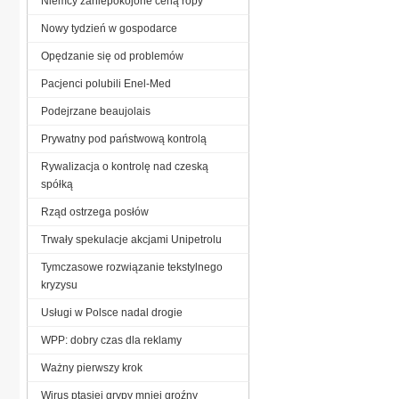
Niemcy zaniepokojone ceną ropy
Nowy tydzień w gospodarce
Opędzanie się od problemów
Pacjenci polubili Enel-Med
Podejrzane beaujolais
Prywatny pod państwową kontrolą
Rywalizacja o kontrolę nad czeską
spółką
Rząd ostrzega posłów
Trwały spekulacje akcjami Unipetrolu
Tymczasowe rozwiązanie tekstylnego
kryzysu
Usługi w Polsce nadal drogie
WPP: dobry czas dla reklamy
Ważny pierwszy krok
Wirus ptasiej grypy mniej groźny