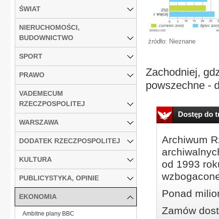
ŚWIAT
NIERUCHOMOŚCI,
BUDOWNICTWO
źródło: Nieznane
SPORT
Zachodniej, gdz
PRAWO
powszechne - do
VADEMECUM
RZECZPOSPOLITEJ
Dostęp do tr
WARSZAWA
Archiwum Rz
DODATEK RZECZPOSPOLITEJ
archiwalnyc
KULTURA
od 1993 roku
wzbogacone
PUBLICYSTYKA, OPINIE
Ponad milio
EKONOMIA
Zamów dostę
Ambitne plany BBC