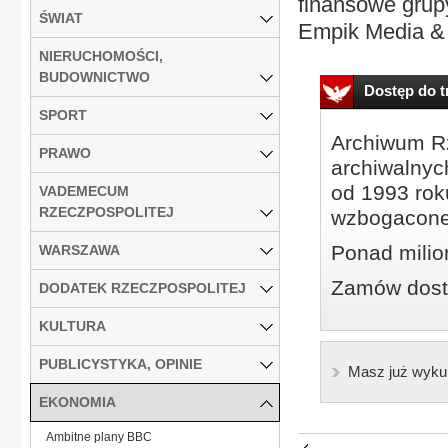
finansowe grupy
ŚWIAT
Empik Media & 
NIERUCHOMOŚCI,
BUDOWNICTWO
Dostęp do tr
SPORT
Archiwum Rz
PRAWO
archiwalnyc
od 1993 roku
VADEMECUM
RZECZPOSPOLITEJ
wzbogacone
Ponad milio
WARSZAWA
Zamów dostę
DODATEK RZECZPOSPOLITEJ
KULTURA
PUBLICYSTYKA, OPINIE
Masz już wyku
EKONOMIA
Ambitne plany BBC