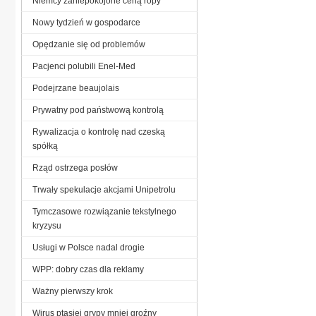
Niemcy zaniepokojone ceną ropy
Nowy tydzień w gospodarce
Opędzanie się od problemów
Pacjenci polubili Enel-Med
Podejrzane beaujolais
Prywatny pod państwową kontrolą
Rywalizacja o kontrolę nad czeską
spółką
Rząd ostrzega posłów
Trwały spekulacje akcjami Unipetrolu
Tymczasowe rozwiązanie tekstylnego
kryzysu
Usługi w Polsce nadal drogie
WPP: dobry czas dla reklamy
Ważny pierwszy krok
Wirus ptasiej grypy mniej groźny