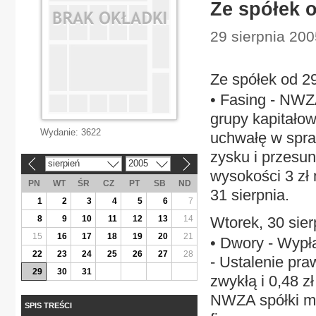
Ze spółek o
29 sierpnia 200
Ze spółek od 29
• Fasing - NWZ
grupy kapitało
Wydanie:
3622
uchwałę w spra
zysku i przesu
sierpień
2005
«
»
wysokości 3 zł
PN
WT
ŚR
CZ
PT
SB
ND
31 sierpnia.
1
2
3
4
5
6
7
8
9
10
11
12
13
14
Wtorek, 30 sier
15
16
17
18
19
20
21
• Dwory - Wypła
22
23
24
25
26
27
28
- Ustalenie pr
29
30
31
zwykłą i 0,48 z
NWZA spółki ma
SPIS TREŚCI