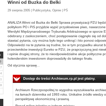
Winni od Buzka do Belki
29 sierpnia 2005 | Publicystyka, Opinie | PŚ
ANALIZA Winni od Buzka do Belki Sprawa prywatyzacji PZU będzie
politykom PO i PiS przyjdzie wypić przysłowiowe piwo, nawarzone
Werdykt Międzynarodowego Trybunału Arbitrażowego w sporze Eu
odebrany z zaskoczeniem, choć postępowanie ciągnęło się od dobr
stawiać pytania, czy można było tego uniknąć i kto ponosi odpowie
Odpowiedzi na te pytania są trudne, bo w tym przypadku akurat b
przeciwników inwestycji Eureko w PZU, że praprzyczyną jest nie
i opinie drugiej strony, że to nieodpowiedzialne akcje polityczne 
holenderskim inwestorem doprowadziły do takiego finału.
D
Od stycznia sprawę...
7
14
Dostęp do treści Archiwum.rp.pl jest płatny.
21
28
Archiwum Rzeczpospolitej to wygodna wyszukiwarka archiw
na łamach dziennika od 1993 roku. Unikalne źródło wiedzy o
perspektywę ekonomiczną i prawną.
Ponad milion tekstów w jednym miejscu.