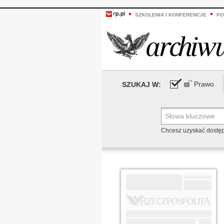
SZKOLENIA I KONFERENCJE
PO
Prawo
SZUKAJ W:
Chcesz uzyskać dostę