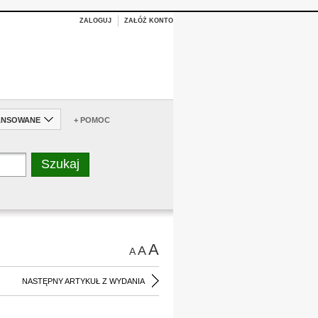
ZALOGUJ
ZAŁÓŻ KONTO
ANSOWANE
+ POMOC
A
A
A
NASTĘPNY ARTYKUŁ Z WYDANIA