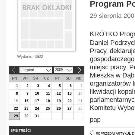
Program Po
29 sierpnia 2005
KRÓTKO Progr
Daniel Podrzyck
Pracy, deklaruj
Wydanie:
3622
gospodarczego 
miejsc pracy. P
sierpień
2005
«
»
Mieszka w Dąbr
PN
WT
ŚR
CZ
PT
SB
ND
organizatorów l
1
2
3
4
5
6
7
likwidacji kopa
8
9
10
11
12
13
14
parlamentarnych
15
16
17
18
19
20
21
Komitetu Wybor
22
23
24
25
26
27
28
29
30
31
pap
SPIS TREŚCI
POPRZEDNI ARTYKUŁ Z