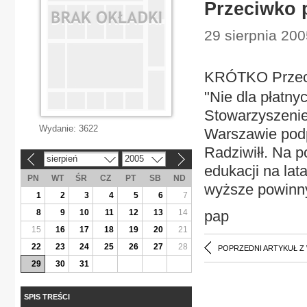
Przeciwko 
29 sierpnia 2005
KRÓTKO Przeci
"Nie dla płatn
Stowarzyszenie
Wydanie:
3622
Warszawie podp
Radziwiłł. Na p
sierpień
2005
«
»
edukacji na lat
PN
WT
ŚR
CZ
PT
SB
ND
wyższe powinny
1
2
3
4
5
6
7
8
9
10
11
12
13
14
pap
15
16
17
18
19
20
21
22
23
24
25
26
27
28
POPRZEDNI ARTYKUŁ Z
29
30
31
SPIS TREŚCI