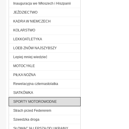
Inauguracja we Włoszech i Hiszpanii
JEŹDZIECTWO
KADRA W NIEMCZECH
KOLARSTWO
LEKKOATLETYKA
LOEB ZNÓW NAJSZYBSZY
Lepiej mniej wiedzieć
MOTOCYKLE
PIŁKA NOŻNA
Rewelacyjna czternastolatka
SIATKÓWKA
SPORTY MOTOROWODNE
Strach przed Federerem
Szwedzka droga
SŁOWACJA LEPSZA OD UKRAINY