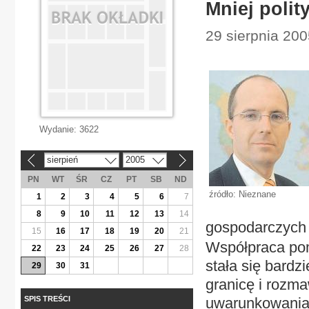
Mniej polity
29 sierpnia 20
Wydanie:
3622
sierpień
2005
«
»
PN
WT
ŚR
CZ
PT
SB
ND
źródło: Nieznane
1
2
3
4
5
6
7
8
9
10
11
12
13
14
gospodarczych 
15
16
17
18
19
20
21
Współpraca pom
22
23
24
25
26
27
28
stała się bard
29
30
31
granicę i rozma
SPIS TREŚCI
uwarunkowaniam