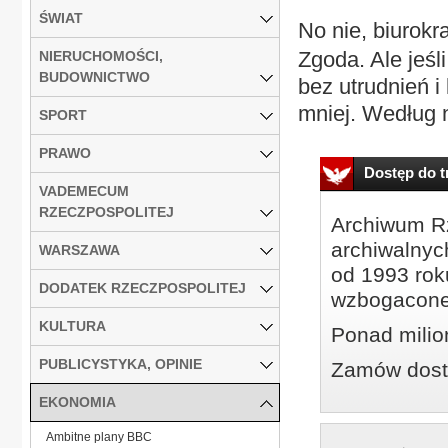
ŚWIAT
No nie, biurokr
Zgoda. Ale jeśl
NIERUCHOMOŚCI,
BUDOWNICTWO
bez utrudnień i
mniej. Według 
SPORT
PRAWO
Dostęp do tr
VADEMECUM
RZECZPOSPOLITEJ
Archiwum Rz
archiwalnyc
WARSZAWA
od 1993 roku
DODATEK RZECZPOSPOLITEJ
wzbogacone
KULTURA
Ponad milio
PUBLICYSTYKA, OPINIE
Zamów dostę
EKONOMIA
Ambitne plany BBC