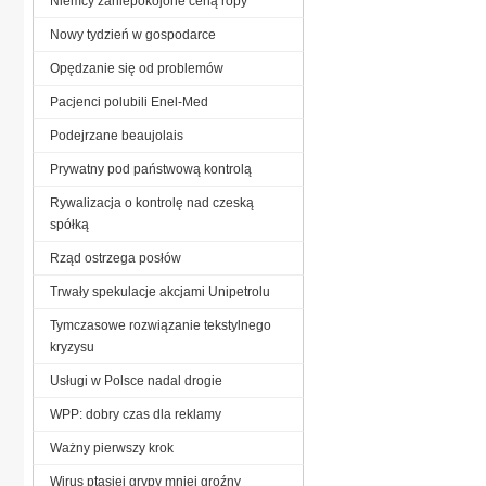
Niemcy zaniepokojone ceną ropy
Nowy tydzień w gospodarce
Opędzanie się od problemów
Pacjenci polubili Enel-Med
Podejrzane beaujolais
Prywatny pod państwową kontrolą
Rywalizacja o kontrolę nad czeską
spółką
Rząd ostrzega posłów
Trwały spekulacje akcjami Unipetrolu
Tymczasowe rozwiązanie tekstylnego
kryzysu
Usługi w Polsce nadal drogie
WPP: dobry czas dla reklamy
Ważny pierwszy krok
Wirus ptasiej grypy mniej groźny