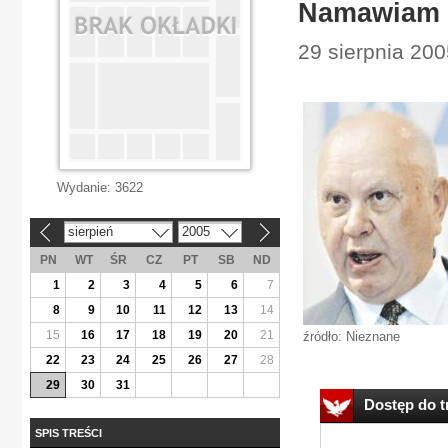
Namawiam w
29 sierpnia 200
Wydanie:
3622
sierpień
2005
«
»
PN
WT
ŚR
CZ
PT
SB
ND
1
2
3
4
5
6
7
8
9
10
11
12
13
14
15
16
17
18
19
20
21
źródło: Nieznane
22
23
24
25
26
27
28
29
30
31
Dostęp do tr
SPIS TREŚCI