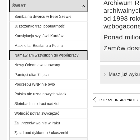
Archiwum Rz
ŚWIAT
archiwalnyc
Bomba na dworcu w Beer Szewie
od 1993 roku
wzbogacone
Juszczenko traci popularność
Ponad milio
Konstytucja szyitów i Kurdów
Matki ofiar Biesłanu u Putina
Zamów dostę
Namawiam wszystkich do współpracy
Nowy Orlean ewakuowany
Masz już wyku
Pamięci ofiar 7 lipca
Pogrzebu WNP nie było
Polska nie uzna nowych władz
POPRZEDNI ARTYKUŁ Z
Steinbach nie traci nadziei
Wolność potrafi zwyciężać
Za i przeciw wojnie w Iraku
Zjazd pod dyktando Łukaszenki