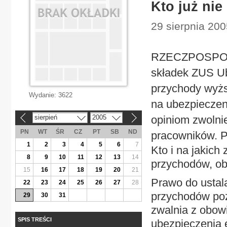
Kto już nie
29 sierpnia 200
RZECZPOSPOLI
składek ZUS Ub
przychody wyżs
Wydanie:
3622
na ubezpieczen
sierpień
2005
opiniom zwolnie
«
»
PN
WT
ŚR
CZ
PT
SB
ND
pracowników
1
2
3
4
5
6
7
Kto i na jakich
8
9
10
11
12
13
14
przychodów, ob
15
16
17
18
19
20
21
Prawo do ustal
22
23
24
25
26
27
28
przychodów poz
29
30
31
zwalnia z obow
SPIS TREŚCI
ubezpieczenia e