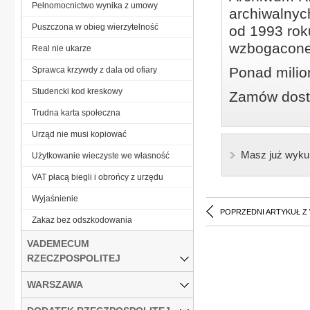
Pełnomocnictwo wynika z umowy
archiwalnyc
Puszczona w obieg wierzytelność
od 1993 roku
wzbogacone
Real nie ukarze
Ponad milio
Sprawca krzywdy z dala od ofiary
Studencki kod kreskowy
Zamów dostę
Trudna karta społeczna
Urząd nie musi kopiować
Masz już wyku
Użytkowanie wieczyste we własność
VAT płacą biegli i obrońcy z urzędu
Wyjaśnienie
POPRZEDNI ARTYKUŁ Z
Zakaz bez odszkodowania
VADEMECUM
RZECZPOSPOLITEJ
WARSZAWA