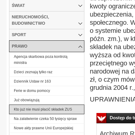
kwoty ogranicz
ŚWIAT
ubezpieczenia,
NIERUCHOMOŚCI,
społecznego. Wy
BUDOWNICTWO
o systemie ube
SPORT
późn. zm.), w k
składek na ube
PRAWO
wyższa od kwot
Agencja skarbowa poza kontrolą
przeciętnego w
ministra
narodowej na d
Dzieci zeznają tylko raz
zł, o czym mówi
Dziennik Ustaw nr 163
grudnia 2004 r.
Ferie w domu pomocy
UPRAWNIENIA
Już obowiązują
Kto już nie musi płacić składek ZUS
Dostęp do tr
Na załatwienie czeka 50 tysięcy spraw
Nowe akty prawne Unii Europejskiej
Archiwum Rz