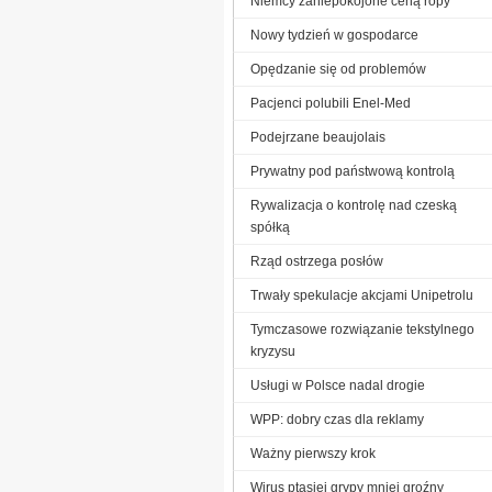
Niemcy zaniepokojone ceną ropy
Nowy tydzień w gospodarce
Opędzanie się od problemów
Pacjenci polubili Enel-Med
Podejrzane beaujolais
Prywatny pod państwową kontrolą
Rywalizacja o kontrolę nad czeską
spółką
Rząd ostrzega posłów
Trwały spekulacje akcjami Unipetrolu
Tymczasowe rozwiązanie tekstylnego
kryzysu
Usługi w Polsce nadal drogie
WPP: dobry czas dla reklamy
Ważny pierwszy krok
Wirus ptasiej grypy mniej groźny