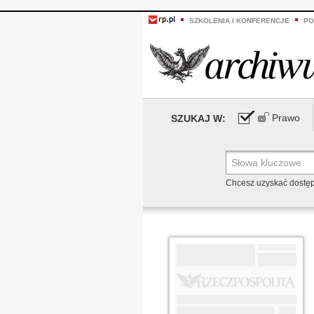
SZKOLENIA I KONFERENCJE
PO
Prawo
SZUKAJ W:
Chcesz uzyskać dostę