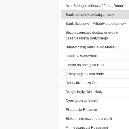
Axel Springer odnawia "Panią Domu"
Bank centralny czekają zmiany
Bank Światowy - Miliardy dla gigantów
Bezpieczeństwo dostaw energii w
basenie Morza Bałtyckiego
Bumar: czołg odleciał do Malezji
CNPC w Wenezueli
Chętni do przejęcia BPH
Cztery kąty jak marzenie
Dobry biznes za Odrą
Drogie brytyjskie szkoły
Dymisja za Unipetrol
Ekspansja Reliance
Elektrim nie rezygnuje z walki
Finmeccanica z Rosjanami