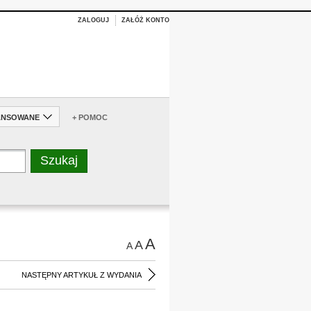
ZALOGUJ
ZAŁÓŻ KONTO
ANSOWANE
+ POMOC
A
A
A
NASTĘPNY ARTYKUŁ Z WYDANIA