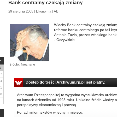
Bank centralny czekają zmiany
29 sierpnia 2005 | Ekonomia | AB
Włochy Bank centralny czekają zmian
reformę banku centralnego po fali kry
Antonio Fazio, prezes włoskiego bank
- Oczywiście...
źródło: Nieznane
D
7
14
Dostęp do treści Archiwum.rp.pl jest płatny.
21
28
Archiwum Rzeczpospolitej to wygodna wyszukiwarka archiw
na łamach dziennika od 1993 roku. Unikalne źródło wiedzy o
perspektywę ekonomiczną i prawną.
Ponad milion tekstów w jednym miejscu.