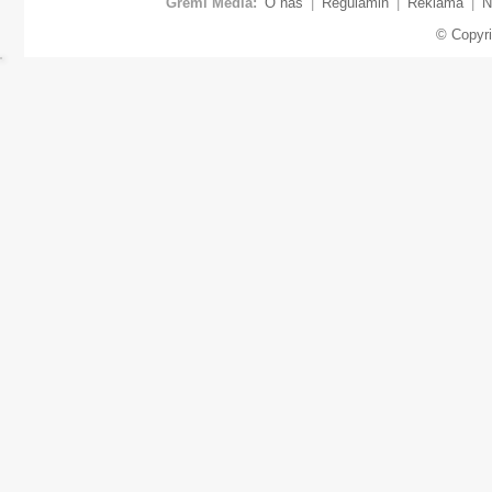
Gremi Media:
O nas
|
Regulamin
|
Reklama
|
N
© Copyr