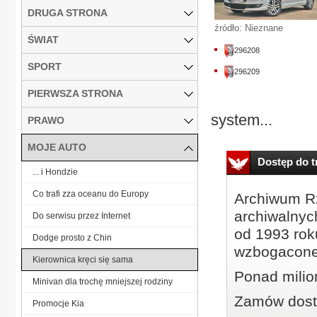
DRUGA STRONA
źródło: Nieznane
ŚWIAT
296208
SPORT
296209
PIERWSZA STRONA
system...
PRAWO
MOJE AUTO
Dostęp do tr
... i Hondzie
Co trafi zza oceanu do Europy
Archiwum Rz
archiwalnyc
Do serwisu przez Internet
od 1993 roku
Dodge prosto z Chin
wzbogacone
Kierownica kręci się sama
Ponad milio
Minivan dla trochę mniejszej rodziny
Zamów dostę
Promocje Kia