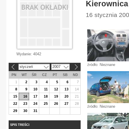
Kierownica
16 stycznia 200
Wydanie:
4042
źródło: Nieznane
styczeń
2007
«
»
PN
WT
ŚR
CZ
PT
SB
ND
1
2
3
4
5
6
7
8
9
10
11
12
13
14
15
16
17
18
19
20
21
22
23
24
25
26
27
28
źródło: Nieznane
29
30
31
SPIS TREŚCI