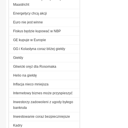
Maastricht
Energetycy chcą akcji
Euro nie jest winne
Fiskus będzie kupować w NBP
GE kupuje w Europie
GG i Kolastyna coraz bliżej giełdy
Giełdy
Gliwicki oręż dla Rosomaka
Helio na giełdę
Inflacja nieco mniejsza
Internetowy biznes może przyspieszyć
Inwestorzy zadowoleni z ugody byłego
bankruta
Inwestowanie coraz bezpieczniejsze
Kadry