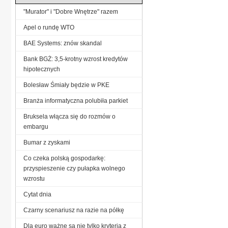
"Murator" i "Dobre Wnętrze" razem
Apel o rundę WTO
BAE Systems: znów skandal
Bank BGŻ: 3,5-krotny wzrost kredytów
hipotecznych
Bolesław Śmiały będzie w PKE
Branża informatyczna polubiła parkiet
Bruksela włącza się do rozmów o
embargu
Bumar z zyskami
Co czeka polską gospodarkę:
przyspieszenie czy pułapka wolnego
wzrostu
Cytat dnia
Czarny scenariusz na razie na półkę
Dla euro ważne są nie tylko kryteria z