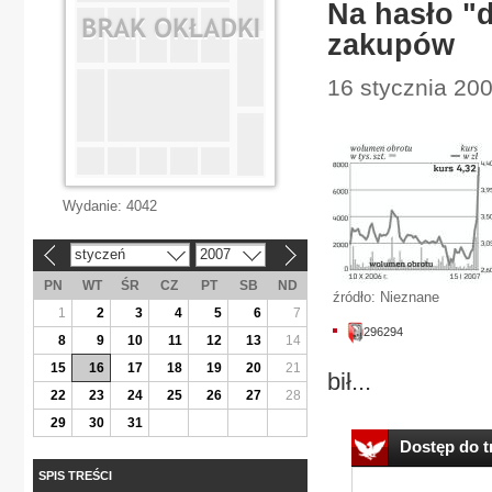
Na hasło "
zakupów
16 stycznia 20
Wydanie:
4042
styczeń
2007
«
»
PN
WT
ŚR
CZ
PT
SB
ND
źródło: Nieznane
1
2
3
4
5
6
7
296294
8
9
10
11
12
13
14
15
16
17
18
19
20
21
bił...
22
23
24
25
26
27
28
29
30
31
Dostęp do tr
SPIS TREŚCI