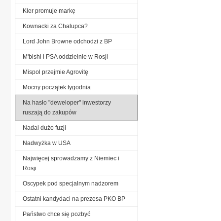
Kler promuje markę
Kownacki za Chalupca?
Lord John Browne odchodzi z BP
M'bishi i PSA oddzielnie w Rosji
Mispol przejmie Agrovitę
Mocny początek tygodnia
Na hasło "deweloper" inwestorzy
ruszają do zakupów
Nadal dużo fuzji
Nadwyżka w USA
Najwięcej sprowadzamy z Niemiec i
Rosji
Oscypek pod specjalnym nadzorem
Ostatni kandydaci na prezesa PKO BP
Państwo chce się pozbyć