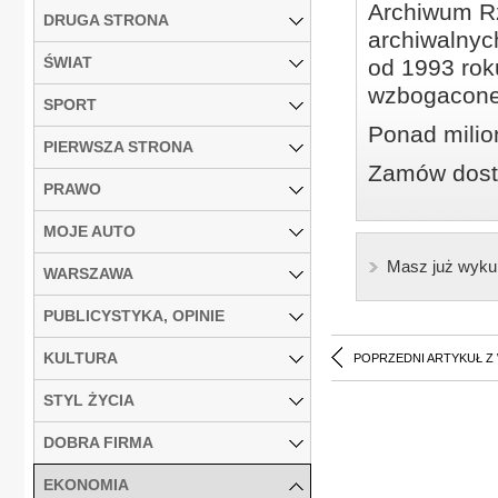
Archiwum Rz
DRUGA STRONA
archiwalnyc
ŚWIAT
od 1993 roku
wzbogacone
SPORT
Ponad milio
PIERWSZA STRONA
Zamów dostę
PRAWO
MOJE AUTO
Masz już wyku
WARSZAWA
PUBLICYSTYKA, OPINIE
KULTURA
POPRZEDNI ARTYKUŁ Z
STYL ŻYCIA
DOBRA FIRMA
EKONOMIA