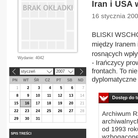
Iran i USA
16 stycznia 200
BLISKI WSCHÓD
między Iranem
rosnących wpły
Wydanie:
4042
- Irańczycy pro
frontach. To ni
styczeń
2007
«
»
dyplomatyczne 
PN
WT
ŚR
CZ
PT
SB
ND
1
2
3
4
5
6
7
8
9
10
11
12
13
14
Dostęp do tr
15
16
17
18
19
20
21
22
23
24
25
26
27
28
Archiwum Rz
29
30
31
archiwalnyc
od 1993 roku
SPIS TREŚCI
wzbogacone