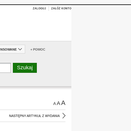
ZALOGUJ
ZAŁÓŻ KONTO
ANSOWANE
+ POMOC
A
A
A
NASTĘPNY ARTYKUŁ Z WYDANIA