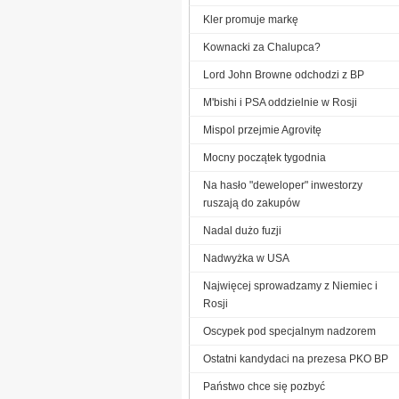
Kler promuje markę
Kownacki za Chalupca?
Lord John Browne odchodzi z BP
M'bishi i PSA oddzielnie w Rosji
Mispol przejmie Agrovitę
Mocny początek tygodnia
Na hasło "deweloper" inwestorzy
ruszają do zakupów
Nadal dużo fuzji
Nadwyżka w USA
Najwięcej sprowadzamy z Niemiec i
Rosji
Oscypek pod specjalnym nadzorem
Ostatni kandydaci na prezesa PKO BP
Państwo chce się pozbyć