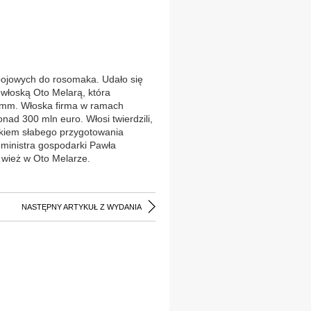
ojowych do rosomaka. Udało się
 włoską Oto Melarą, która
0 mm. Włoska firma w ramach
ad 300 mln euro. Włosi twierdzili,
tkiem słabego przygotowania
eministra gospodarki Pawła
 wież w Oto Melarze.
NASTĘPNY ARTYKUŁ Z WYDANIA