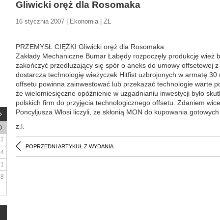
Gliwicki oręż dla Rosomaka
16 stycznia 2007 | Ekonomia | ZL
PRZEMYSŁ CIĘŻKI Gliwicki oręż dla Rosomaka
Zakłady Mechaniczne Bumar Łabędy rozpoczęły produkcję wież b
zakończyć przedłużający się spór o aneks do umowy offsetowej z
dostarcza technologię wieżyczek Hitfist uzbrojonych w armatę 3
offsetu powinna zainwestować lub przekazać technologie warte pon
że wielomiesięczne opóźnienie w uzgadnianiu inwestycji było sku
polskich firm do przyjęcia technologicznego offsetu. Zdaniem wic
Poncyljusza Włosi liczyli, że skłonią MON do kupowania gotowych
z.l.
D
7
POPRZEDNI ARTYKUŁ Z WYDANIA
14
21
28