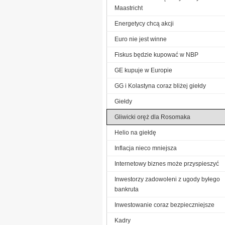
Maastricht
Energetycy chcą akcji
Euro nie jest winne
Fiskus będzie kupować w NBP
GE kupuje w Europie
GG i Kolastyna coraz bliżej giełdy
Giełdy
Gliwicki oręż dla Rosomaka
Helio na giełdę
Inflacja nieco mniejsza
Internetowy biznes może przyspieszyć
Inwestorzy zadowoleni z ugody byłego
bankruta
Inwestowanie coraz bezpieczniejsze
Kadry