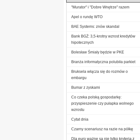
"Murator" i "Dobre Wnętrze" razem
Apel o rundę WTO
BAE Systems: znów skandal
Bank BGŻ: 3,5-krotny wzrost kredytów
hipotecznych
Bolesław Śmiały będzie w PKE
Branża informatyczna polubiła parkiet
Bruksela włącza się do rozmów o
embargu
Bumar z zyskami
Co czeka polską gospodarkę:
przyspieszenie czy pułapka wolnego
wzrostu
Cytat dnia
Czarny scenariusz na razie na półkę
Dla euro ważne są nie tylko kryteria z