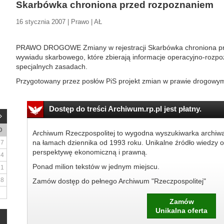
Skarbówka chroniona przed rozpoznaniem
16 stycznia 2007 | Prawo | AŁ
PRAWO DROGOWE Zmiany w rejestracji Skarbówka chroniona p
wywiadu skarbowego, które zbierają informacje operacyjno-rozp
specjalnych zasadach.
Przygotowany przez posłów PiS projekt zmian w prawie drogowym
Dostęp do treści Archiwum.rp.pl jest płatny.
D
Archiwum Rzeczpospolitej to wygodna wyszukiwarka archiw
na łamach dziennika od 1993 roku. Unikalne źródło wiedzy o
7
perspektywę ekonomiczną i prawną.
14
Ponad milion tekstów w jednym miejscu.
21
28
Zamów dostęp do pełnego Archiwum "Rzeczpospolitej"
Zamów
Unikalna oferta