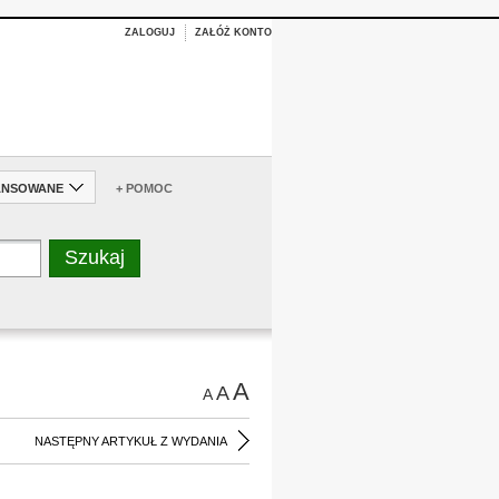
ZALOGUJ
ZAŁÓŻ KONTO
ANSOWANE
+ POMOC
A
A
A
NASTĘPNY ARTYKUŁ Z WYDANIA