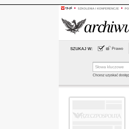
SZKOLENIA I KONFERENCJE
PO
Prawo
SZUKAJ W:
Chcesz uzyskać dostę