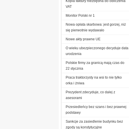
Kopia faktury niezbędna do odliczenia
VAT
Monitor Polski nr 1
Nowa opłata skarbowa: jest gorzej, niż
się pierwotnie wydawało
Nowe akty prawne UE
O wieku ubezpieczonego decyduje data
urodzenia
Polskie firmy za granicą mają czas do
22 stycznia
Praca traktorzysty na wsi to nie tylko
orka i żniwa
Prezydent zdecyduje, co dalej z
asesorami
Przesiedleńcy bez szans i bez prawnej
podstawy
Sankcje za zasiedlenie budynku bez
zgody są konstytucyjne