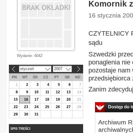
Komornik z
16 stycznia 200
CZYTELNICY P
sądu
Szwedzki przed
Wydanie:
4042
ponaglenia nie 
styczeń
2007
pozostaje nam 
«
»
przedsiębiorca
PN
WT
ŚR
CZ
PT
SB
ND
1
2
3
4
5
6
7
Zanim zdecyduje
8
9
10
11
12
13
14
15
16
17
18
19
20
21
Dostęp do tr
22
23
24
25
26
27
28
29
30
31
Archiwum Rz
archiwalnyc
SPIS TREŚCI