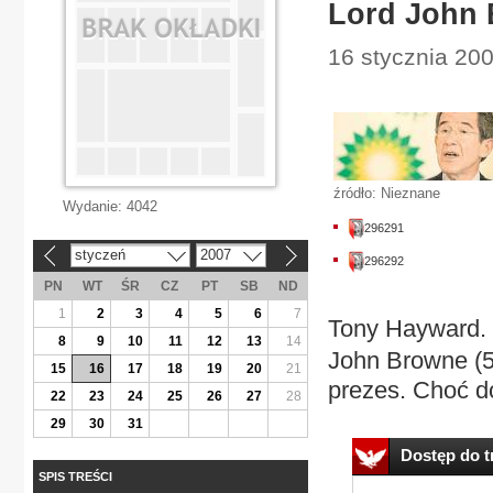
Lord John 
16 stycznia 20
źródło: Nieznane
Wydanie:
4042
296291
styczeń
2007
«
»
296292
PN
WT
ŚR
CZ
PT
SB
ND
1
2
3
4
5
6
7
Tony Hayward.
8
9
10
11
12
13
14
John Browne (59
15
16
17
18
19
20
21
prezes. Choć do
22
23
24
25
26
27
28
29
30
31
Dostęp do tr
SPIS TREŚCI