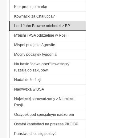
Kler promuje markę
Kownacki za Chalupca?
Lord John Browne odchodzi z BP
M'bishi i PSA oddzielnie w Rosji
Mispol przejmie Agrovitę
Mocny początek tygodnia
Na hasło "deweloper" inwestorzy
ruszają do zakupów
Nadal dużo fuzji
Nadwyżka w USA
Najwięcej sprowadzamy z Niemiec i
Rosji
Oscypek pod specjalnym nadzorem
Ostatni kandydaci na prezesa PKO BP
Państwo chce się pozbyć