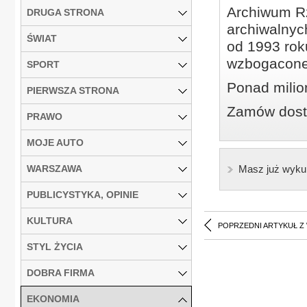
Archiwum Rz
DRUGA STRONA
archiwalnyc
ŚWIAT
od 1993 roku
wzbogacone
SPORT
Ponad milio
PIERWSZA STRONA
Zamów dostę
PRAWO
MOJE AUTO
WARSZAWA
Masz już wyku
PUBLICYSTYKA, OPINIE
KULTURA
POPRZEDNI ARTYKUŁ Z
STYL ŻYCIA
DOBRA FIRMA
EKONOMIA