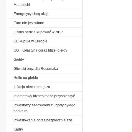
Maastricht
Energetycy chcą akcji
Euro nie jest winne
Fiskus będzie kupować w NBP
GE kupuje w Europie
GG i Kolastyna coraz bliżej giełdy
Giełdy
Gliwicki oręż dla Rosomaka
Helio na giełdę
Inflacja nieco mniejsza
Internetowy biznes może przyspieszyć
Inwestorzy zadowoleni z ugody byłego
bankruta
Inwestowanie coraz bezpieczniejsze
Kadry