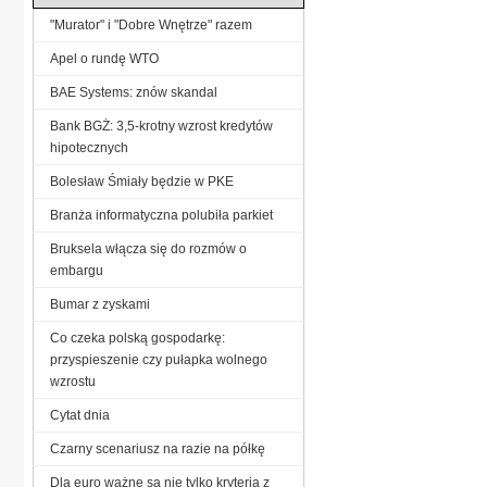
"Murator" i "Dobre Wnętrze" razem
Apel o rundę WTO
BAE Systems: znów skandal
Bank BGŻ: 3,5-krotny wzrost kredytów
hipotecznych
Bolesław Śmiały będzie w PKE
Branża informatyczna polubiła parkiet
Bruksela włącza się do rozmów o
embargu
Bumar z zyskami
Co czeka polską gospodarkę:
przyspieszenie czy pułapka wolnego
wzrostu
Cytat dnia
Czarny scenariusz na razie na półkę
Dla euro ważne są nie tylko kryteria z