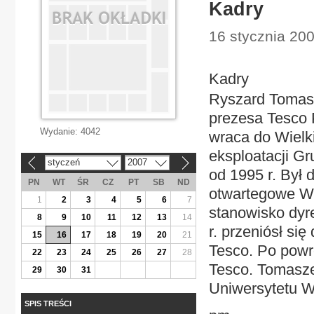
Kadry
16 stycznia 20
Kadry
Ryszard Tomasz
prezesa Tesco P
Wydanie:
4042
wraca do Wielkie
eksploatacji G
styczeń
2007
«
»
od 1995 r. Był 
PN
WT
ŚR
CZ
PT
SB
ND
otwartegowe Wr
1
2
3
4
5
6
7
stanowisko dyr
8
9
10
11
12
13
14
r. przeniósł się
15
16
17
18
19
20
21
Tesco. Po powro
22
23
24
25
26
27
28
Tesco. Tomasze
29
30
31
Uniwersytetu 
SPIS TREŚCI