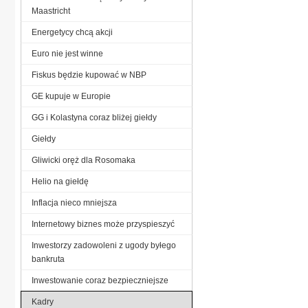
Maastricht
Energetycy chcą akcji
Euro nie jest winne
Fiskus będzie kupować w NBP
GE kupuje w Europie
GG i Kolastyna coraz bliżej giełdy
Giełdy
Gliwicki oręż dla Rosomaka
Helio na giełdę
Inflacja nieco mniejsza
Internetowy biznes może przyspieszyć
Inwestorzy zadowoleni z ugody byłego
bankruta
Inwestowanie coraz bezpieczniejsze
Kadry