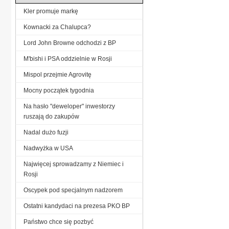
Kler promuje markę
Kownacki za Chalupca?
Lord John Browne odchodzi z BP
M'bishi i PSA oddzielnie w Rosji
Mispol przejmie Agrovitę
Mocny początek tygodnia
Na hasło "deweloper" inwestorzy
ruszają do zakupów
Nadal dużo fuzji
Nadwyżka w USA
Najwięcej sprowadzamy z Niemiec i
Rosji
Oscypek pod specjalnym nadzorem
Ostatni kandydaci na prezesa PKO BP
Państwo chce się pozbyć