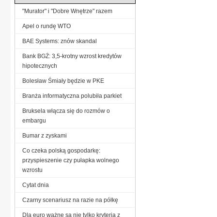
"Murator" i "Dobre Wnętrze" razem
Apel o rundę WTO
BAE Systems: znów skandal
Bank BGŻ: 3,5-krotny wzrost kredytów
hipotecznych
Bolesław Śmiały będzie w PKE
Branża informatyczna polubiła parkiet
Bruksela włącza się do rozmów o
embargu
Bumar z zyskami
Co czeka polską gospodarkę:
przyspieszenie czy pułapka wolnego
wzrostu
Cytat dnia
Czarny scenariusz na razie na półkę
Dla euro ważne są nie tylko kryteria z