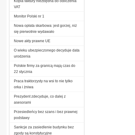
Kopia faktury niezbędna do odliczenia
VAT
Monitor Polski nr 1
Nowa opłata skarbowa: jest gorzej, niż
się pierwotnie wydawało
Nowe akty prawne UE
O wieku ubezpieczonego decyduje data
urodzenia
Polskie firmy za granicą mają czas do
22 stycznia
Praca traktorzysty na wsi to nie tylko
orka i żniwa
Prezydent zdecyduje, co dalej z
asesorami
Przesiedleńcy bez szans i bez prawnej
podstawy
Sankcje za zasiedlenie budynku bez
zgody są konstytucyjne