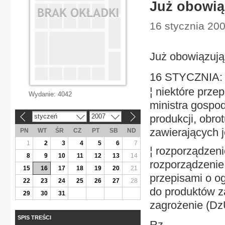
Już obowią
16 stycznia 200
Już obowiązują
16 STYCZNIA
¦ niektóre prze
Wydanie:
4042
ministra gospo
styczeń
2007
produkcji, obro
«
»
zawierających j
PN
WT
ŚR
CZ
PT
SB
ND
1
2
3
4
5
6
7
¦ rozporządzeni
8
9
10
11
12
13
14
rozporządzenie
15
16
17
18
19
20
21
przepisami o o
22
23
24
25
26
27
28
do produktów z
29
30
31
zagrożenie (DzU
SPIS TREŚCI
Rz