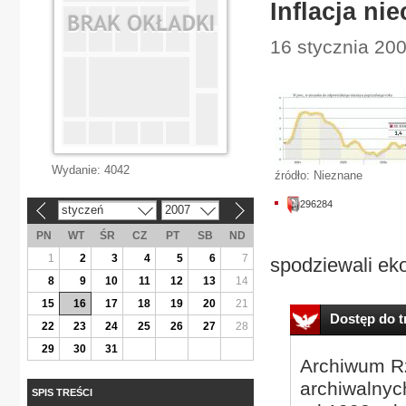
Inflacja ni
16 stycznia 200
Wydanie:
4042
źródło: Nieznane
296284
styczeń
2007
«
»
PN
WT
ŚR
CZ
PT
SB
ND
1
2
3
4
5
6
7
spodziewali ek
8
9
10
11
12
13
14
15
16
17
18
19
20
21
Dostęp do tr
22
23
24
25
26
27
28
29
30
31
Archiwum Rz
archiwalnyc
SPIS TREŚCI