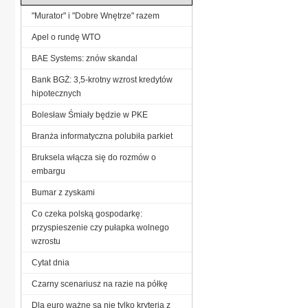
"Murator" i "Dobre Wnętrze" razem
Apel o rundę WTO
BAE Systems: znów skandal
Bank BGŻ: 3,5-krotny wzrost kredytów
hipotecznych
Bolesław Śmiały będzie w PKE
Branża informatyczna polubiła parkiet
Bruksela włącza się do rozmów o
embargu
Bumar z zyskami
Co czeka polską gospodarkę:
przyspieszenie czy pułapka wolnego
wzrostu
Cytat dnia
Czarny scenariusz na razie na półkę
Dla euro ważne są nie tylko kryteria z