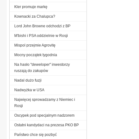
Kler promuje markę
Kownacki za Chalupca?
Lord John Browne odchodzi z BP
M'bishi i PSA oddzielnie w Rosji
Mispol przejmie Agrovitę
Mocny początek tygodnia
Na hasło "deweloper" inwestorzy
ruszają do zakupów
Nadal dużo fuzji
Nadwyżka w USA
Najwięcej sprowadzamy z Niemiec i
Rosji
Oscypek pod specjalnym nadzorem
Ostatni kandydaci na prezesa PKO BP
Państwo chce się pozbyć