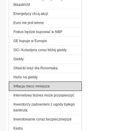
Maastricht
Energetycy chcą akcji
Euro nie jest winne
Fiskus będzie kupować w NBP
GE kupuje w Europie
GG i Kolastyna coraz bliżej giełdy
Giełdy
Gliwicki oręż dla Rosomaka
Helio na giełdę
Inflacja nieco mniejsza
Internetowy biznes może przyspieszyć
Inwestorzy zadowoleni z ugody byłego
bankruta
Inwestowanie coraz bezpieczniejsze
Kadry