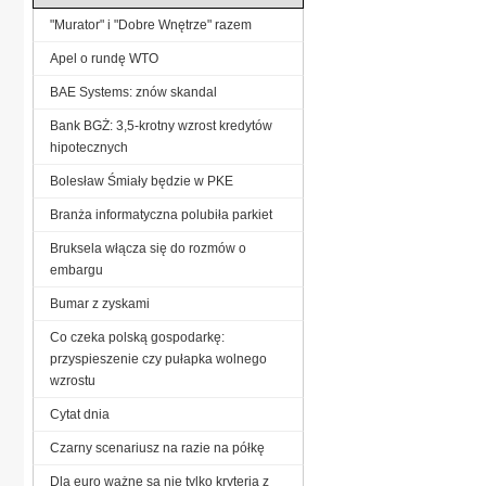
"Murator" i "Dobre Wnętrze" razem
Apel o rundę WTO
BAE Systems: znów skandal
Bank BGŻ: 3,5-krotny wzrost kredytów
hipotecznych
Bolesław Śmiały będzie w PKE
Branża informatyczna polubiła parkiet
Bruksela włącza się do rozmów o
embargu
Bumar z zyskami
Co czeka polską gospodarkę:
przyspieszenie czy pułapka wolnego
wzrostu
Cytat dnia
Czarny scenariusz na razie na półkę
Dla euro ważne są nie tylko kryteria z