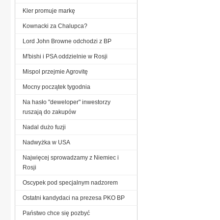
Kler promuje markę
Kownacki za Chalupca?
Lord John Browne odchodzi z BP
M'bishi i PSA oddzielnie w Rosji
Mispol przejmie Agrovitę
Mocny początek tygodnia
Na hasło "deweloper" inwestorzy
ruszają do zakupów
Nadal dużo fuzji
Nadwyżka w USA
Najwięcej sprowadzamy z Niemiec i
Rosji
Oscypek pod specjalnym nadzorem
Ostatni kandydaci na prezesa PKO BP
Państwo chce się pozbyć