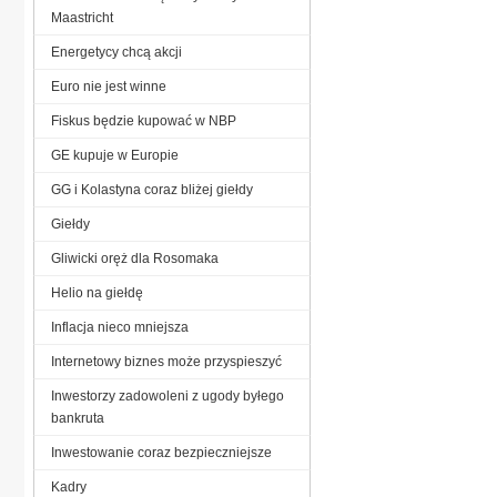
Maastricht
Energetycy chcą akcji
Euro nie jest winne
Fiskus będzie kupować w NBP
GE kupuje w Europie
GG i Kolastyna coraz bliżej giełdy
Giełdy
Gliwicki oręż dla Rosomaka
Helio na giełdę
Inflacja nieco mniejsza
Internetowy biznes może przyspieszyć
Inwestorzy zadowoleni z ugody byłego
bankruta
Inwestowanie coraz bezpieczniejsze
Kadry