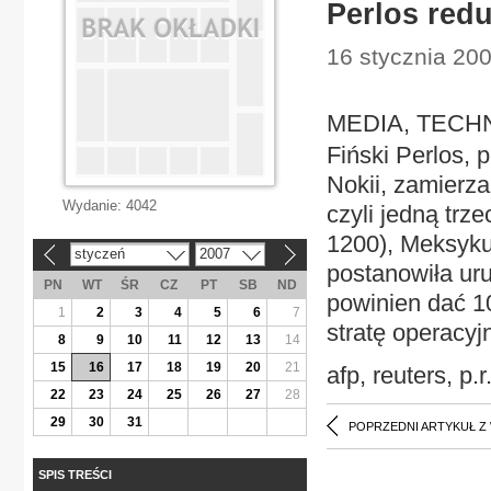
Perlos redu
16 stycznia 20
MEDIA, TECHNO
Fiński Perlos,
Nokii, zamierza
Wydanie:
4042
czyli jedną trz
1200), Meksyku,
styczeń
2007
«
»
postanowiła ur
PN
WT
ŚR
CZ
PT
SB
ND
powinien dać 10
1
2
3
4
5
6
7
stratę operacyj
8
9
10
11
12
13
14
15
16
17
18
19
20
21
afp, reuters, p.r
22
23
24
25
26
27
28
29
30
31
POPRZEDNI ARTYKUŁ Z
SPIS TREŚCI