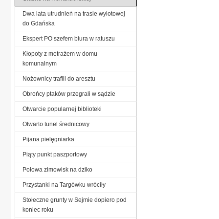
Dwa lata utrudnień na trasie wylotowej
do Gdańska
Ekspert PO szefem biura w ratuszu
Kłopoty z metrażem w domu
komunalnym
Nożownicy trafili do aresztu
Obrońcy ptaków przegrali w sądzie
Otwarcie popularnej biblioteki
Otwarto tunel średnicowy
Pijana pielęgniarka
Piąty punkt paszportowy
Połowa zimowisk na dziko
Przystanki na Targówku wróciły
Stołeczne grunty w Sejmie dopiero pod
koniec roku