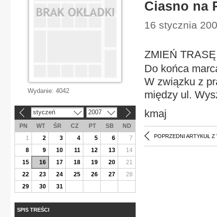
Ciasno na 
16 stycznia 20
ZMIEŃ TRASĘ C
Do końca marca 
W związku z pr
Wydanie:
4042
między ul. Wys
kmaj
styczeń
2007
«
»
PN
WT
ŚR
CZ
PT
SB
ND
POPRZEDNI ARTYKUŁ Z
1
2
3
4
5
6
7
8
9
10
11
12
13
14
15
16
17
18
19
20
21
22
23
24
25
26
27
28
29
30
31
SPIS TREŚCI