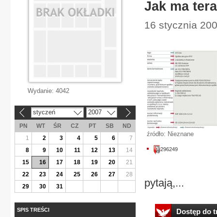
Jak ma ter
16 stycznia 200
Wydanie:
4042
styczeń
2007
«
»
PN
WT
ŚR
CZ
PT
SB
ND
źródło: Nieznane
1
2
3
4
5
6
7
296249
8
9
10
11
12
13
14
15
16
17
18
19
20
21
22
23
24
25
26
27
28
pytają,...
29
30
31
SPIS TREŚCI
Dostęp do tr