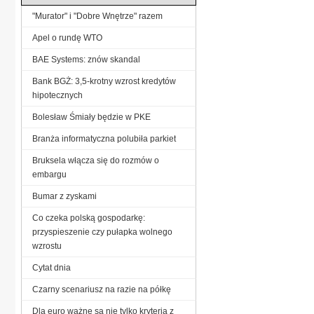
"Murator" i "Dobre Wnętrze" razem
Apel o rundę WTO
BAE Systems: znów skandal
Bank BGŻ: 3,5-krotny wzrost kredytów
hipotecznych
Bolesław Śmiały będzie w PKE
Branża informatyczna polubiła parkiet
Bruksela włącza się do rozmów o
embargu
Bumar z zyskami
Co czeka polską gospodarkę:
przyspieszenie czy pułapka wolnego
wzrostu
Cytat dnia
Czarny scenariusz na razie na półkę
Dla euro ważne są nie tylko kryteria z