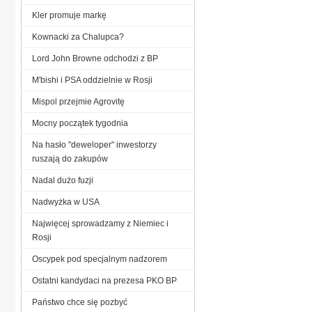
Kler promuje markę
Kownacki za Chalupca?
Lord John Browne odchodzi z BP
M'bishi i PSA oddzielnie w Rosji
Mispol przejmie Agrovitę
Mocny początek tygodnia
Na hasło "deweloper" inwestorzy
ruszają do zakupów
Nadal dużo fuzji
Nadwyżka w USA
Najwięcej sprowadzamy z Niemiec i
Rosji
Oscypek pod specjalnym nadzorem
Ostatni kandydaci na prezesa PKO BP
Państwo chce się pozbyć