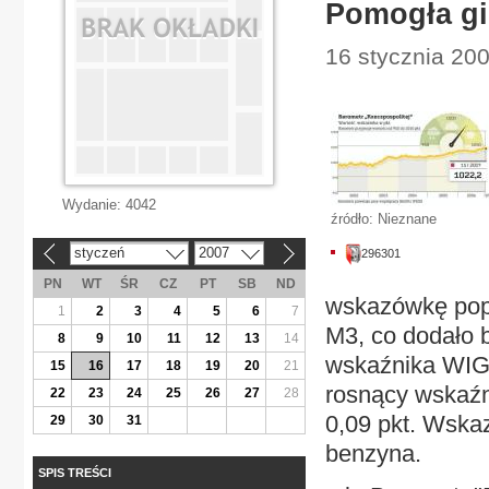
Pomogła gi
16 stycznia 200
Wydanie:
4042
źródło: Nieznane
styczeń
2007
296301
«
»
PN
WT
ŚR
CZ
PT
SB
ND
wskazówkę popy
1
2
3
4
5
6
7
M3, co dodało 
8
9
10
11
12
13
14
wskaźnika WIG2
15
16
17
18
19
20
21
rosnący wskaźn
22
23
24
25
26
27
28
0,09 pkt. Wska
29
30
31
benzyna.
SPIS TREŚCI