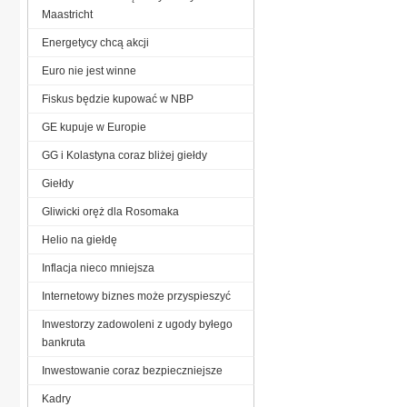
Maastricht
Energetycy chcą akcji
Euro nie jest winne
Fiskus będzie kupować w NBP
GE kupuje w Europie
GG i Kolastyna coraz bliżej giełdy
Giełdy
Gliwicki oręż dla Rosomaka
Helio na giełdę
Inflacja nieco mniejsza
Internetowy biznes może przyspieszyć
Inwestorzy zadowoleni z ugody byłego
bankruta
Inwestowanie coraz bezpieczniejsze
Kadry