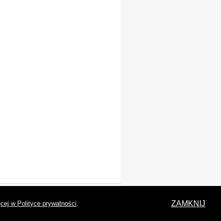
laracja dostępności
ZAMKNIJ
cej w Polityce prywatności
.