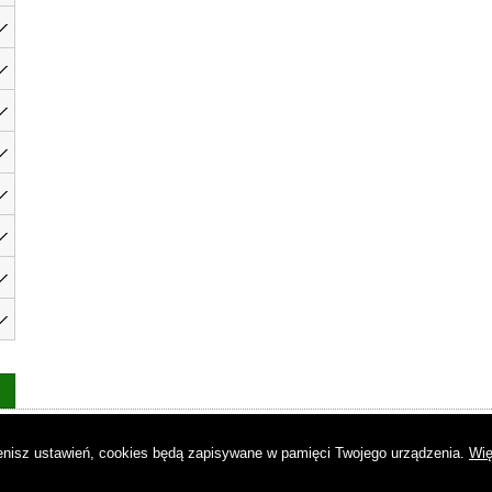
as
|
Regulamin
|
Reklama
|
Napisz do nas
|
Kontakt
|
Pliki cookies
|
Dek
mienisz ustawień, cookies będą zapisywane w pamięci Twojego urządzenia.
Wię
© Copyright by Gremi Media SA