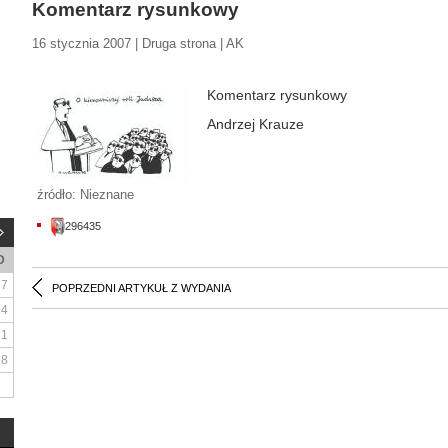
Komentarz rysunkowy
16 stycznia 2007 | Druga strona | AK
Komentarz rysunkowy
Andrzej Krauze
źródło: Nieznane
296435
D
7
POPRZEDNI ARTYKUŁ Z WYDANIA
14
21
28