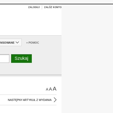
ZALOGUJ
ZAŁÓŻ KONTO
ANSOWANE
+ POMOC
A
A
A
NASTĘPNY ARTYKUŁ Z WYDANIA