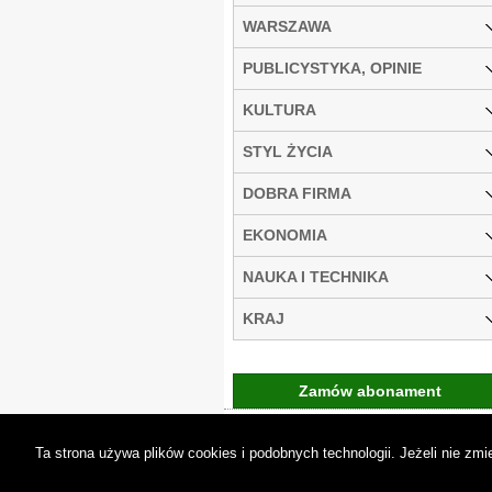
WARSZAWA
PUBLICYSTYKA, OPINIE
KULTURA
STYL ŻYCIA
DOBRA FIRMA
EKONOMIA
NAUKA I TECHNIKA
KRAJ
Zamów abonament
Gremi Media:
O n
Ta strona używa plików cookies i podobnych technologii. Jeżeli nie z