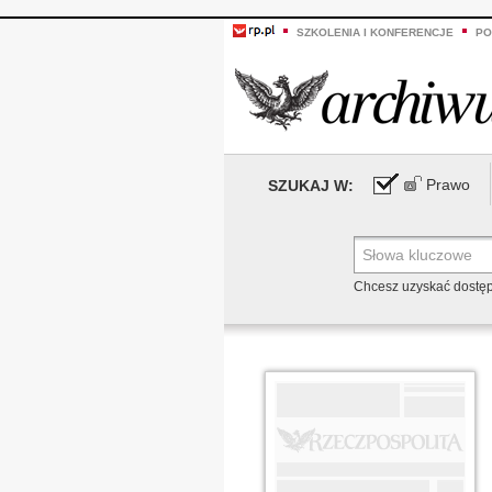
SZKOLENIA I KONFERENCJE
PO
Prawo
SZUKAJ W:
Chcesz uzyskać dostę