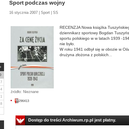
Sport podczas wojny
16 stycznia 2007 | Sport | SS
RECENZJA Nowa książka Tuszyńskieg
dziennikarz sportowy Bogdan Tuszyńs
sportu polskiego w w latach 1939 -19
nie było.
W roku 1941 odbył się w obozie w Ośw
drużyna złożona z polskich...
D
7
14
źródło: Nieznane
21
296413
28
Dostęp do treści Archiwum.rp.pl jest płatny.