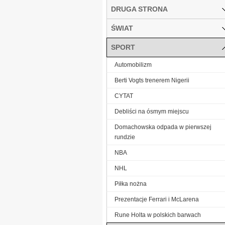
DRUGA STRONA
ŚWIAT
SPORT
Automobilizm
Berti Vogts trenerem Nigerii
CYTAT
Debliści na ósmym miejscu
Domachowska odpada w pierwszej
rundzie
NBA
NHL
Piłka nożna
Prezentacje Ferrari i McLarena
Rune Holta w polskich barwach