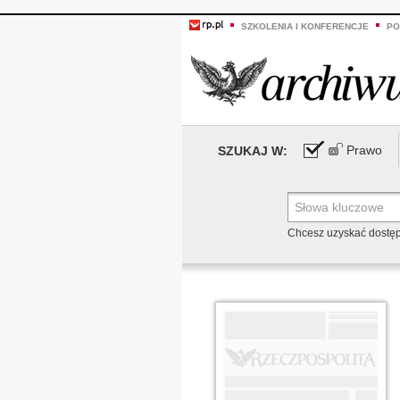
SZKOLENIA I KONFERENCJE
PO
Prawo
SZUKAJ W:
Chcesz uzyskać dostę