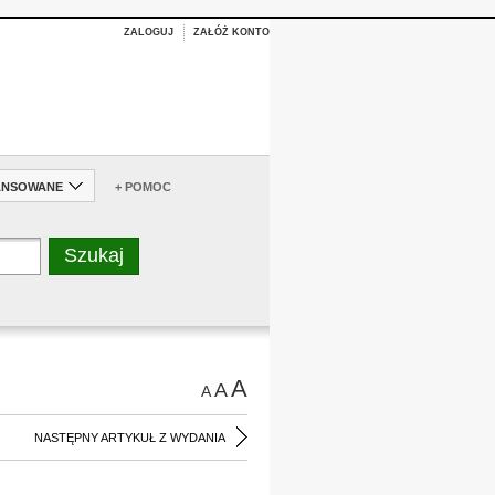
ZALOGUJ
ZAŁÓŻ KONTO
ANSOWANE
+ POMOC
A
A
A
NASTĘPNY ARTYKUŁ Z WYDANIA