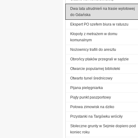
Dwa lata utrudnień na trasie wylotowej
do Gdańska
Ekspert PO szefem biura w ratuszu
Kłopoty z metrażem w domu
komunalnym
Nożownicy trafili do aresztu
Obrońcy ptaków przegrali w sądzie
Otwarcie popularnej biblioteki
Otwarto tunel średnicowy
Pijana pielęgniarka
Piąty punkt paszportowy
Połowa zimowisk na dziko
Przystanki na Targówku wróciły
Stołeczne grunty w Sejmie dopiero pod
koniec roku