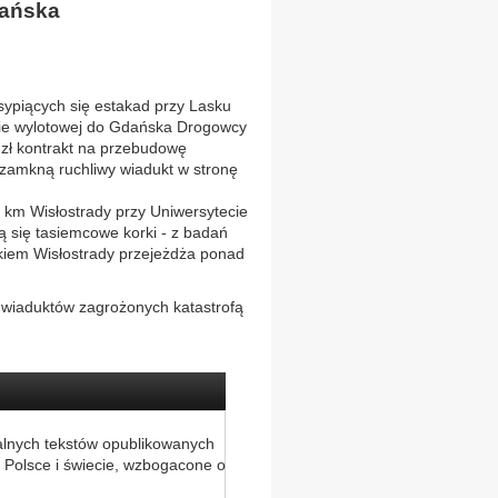
dańska
piących się estakad przy Lasku
asie wylotowej do Gdańska Drogowcy
 zł kontrakt na przebudowę
 zamkną ruchliwy wiadukt w stronę
6 km Wisłostrady przy Uniwersytecie
 się tasiemcowe korki - z badań
kiem Wisłostrady przejeżdża ponad
ch wiaduktów zagrożonych katastrofą
alnych tekstów opublikowanych
 Polsce i świecie, wzbogacone o