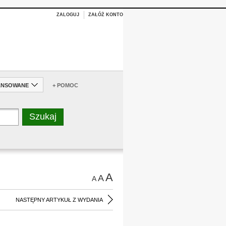
ZALOGUJ
ZAŁÓŻ KONTO
ANSOWANE
+ POMOC
A
A
A
NASTĘPNY ARTYKUŁ Z WYDANIA