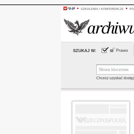
SZKOLENIA I KONFERENCJE
PO
Prawo
SZUKAJ W:
Chcesz uzyskać dostę