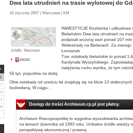
Dwa lata utrudnień na trasie wylotowej do G
16 stycznia 2007 | Warszawa | KM
INWESTYCJE Rozbiórka i odbudowa sy
Bielańskim Dwa lata utrudnień na tr
podpisali wczoraj wart ponad 107 mln
Wisłostrady na Bielanach. Za miesiąc
źródło: Nieznane
Łomianek
Tzw. estakady bielańskie to ponad 1,
296282
Kardynała Wyszyńskiego. Zapowiadają
natężenia ruchu wynika, że tym odcin
55 tys. pojazdów na dobę.
D
Obie estakady od sześciu lat znajdują się na liście 13 stołeczny
7
budowlaną. W ciągu...
14
21
Dostęp do treści Archiwum.rp.pl jest płatny.
28
Archiwum Rzeczpospolitej to wygodna wyszukiwarka archiw
na łamach dziennika od 1993 roku. Unikalne źródło wiedzy o
perspektywę ekonomiczną i prawną.