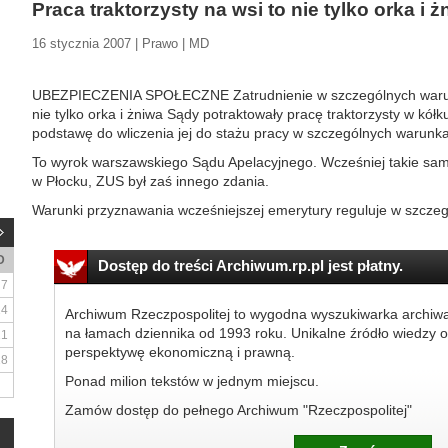
Praca traktorzysty na wsi to nie tylko orka i ż
16 stycznia 2007 | Prawo | MD
UBEZPIECZENIA SPOŁECZNE Zatrudnienie w szczególnych warunk
nie tylko orka i żniwa Sądy potraktowały pracę traktorzysty w kółk
podstawę do wliczenia jej do stażu pracy w szczególnych warunk
To wyrok warszawskiego Sądu Apelacyjnego. Wcześniej takie sa
w Płocku, ZUS był zaś innego zdania.
Warunki przyznawania wcześniejszej emerytury reguluje w szczegó
D
Dostęp do treści Archiwum.rp.pl jest płatny.
7
14
Archiwum Rzeczpospolitej to wygodna wyszukiwarka archiw
na łamach dziennika od 1993 roku. Unikalne źródło wiedzy o
21
perspektywę ekonomiczną i prawną.
28
Ponad milion tekstów w jednym miejscu.
Zamów dostęp do pełnego Archiwum "Rzeczpospolitej"