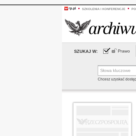
SZKOLENIA I KONFERENCJE
PO
Prawo
SZUKAJ W:
Chcesz uzyskać dostę