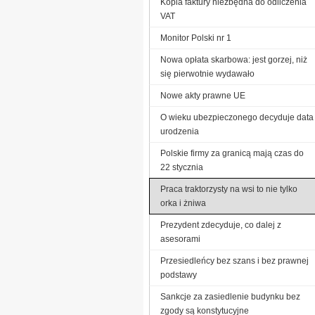
Kopia faktury niezbędna do odliczenia
VAT
Monitor Polski nr 1
Nowa opłata skarbowa: jest gorzej, niż
się pierwotnie wydawało
Nowe akty prawne UE
O wieku ubezpieczonego decyduje data
urodzenia
Polskie firmy za granicą mają czas do
22 stycznia
Praca traktorzysty na wsi to nie tylko
orka i żniwa
Prezydent zdecyduje, co dalej z
asesorami
Przesiedleńcy bez szans i bez prawnej
podstawy
Sankcje za zasiedlenie budynku bez
zgody są konstytucyjne