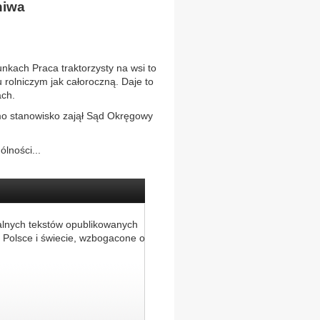
niwa
ach Praca traktorzysty na wsi to
u rolniczym jak całoroczną. Daje to
ach.
mo stanowisko zajął Sąd Okręgowy
lności...
alnych tekstów opublikowanych
 Polsce i świecie, wzbogacone o