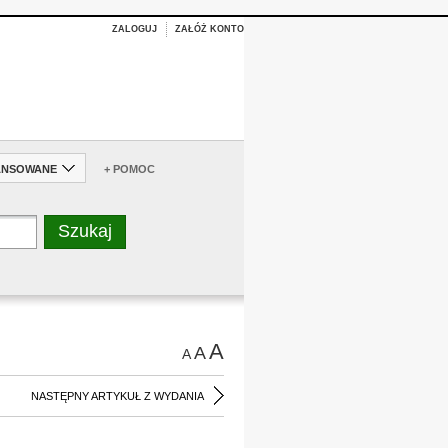
ZALOGUJ
ZAŁÓŻ KONTO
ANSOWANE
+ POMOC
A
A
A
NASTĘPNY ARTYKUŁ Z WYDANIA