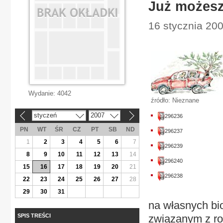
Już możesz
16 stycznia 200
Wydanie:
4042
źródło: Nieznane
styczeń
2007
296236
«
»
PN
WT
ŚR
CZ
PT
SB
ND
296237
1
2
3
4
5
6
7
296239
8
9
10
11
12
13
14
296240
15
16
17
18
19
20
21
296238
22
23
24
25
26
27
28
29
30
31
na własnych bi
SPIS TREŚCI
związanym z roz