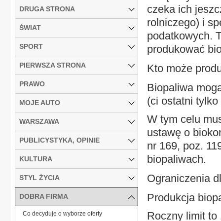
czeka ich jeszc
DRUGA STRONA
rolniczego) i 
ŚWIAT
podatkowych. T
SPORT
produkować bio
PIERWSZA STRONA
Kto może prod
PRAWO
Biopaliwa mogą 
(ci ostatni tylk
MOJE AUTO
W tym celu mus
WARSZAWA
ustawę o bioko
PUBLICYSTYKA, OPINIE
nr 169, poz. 1
biopaliwach.
KULTURA
Ograniczenia dl
STYL ŻYCIA
Produkcja biopa
DOBRA FIRMA
Roczny limit to
Co decyduje o wyborze oferty