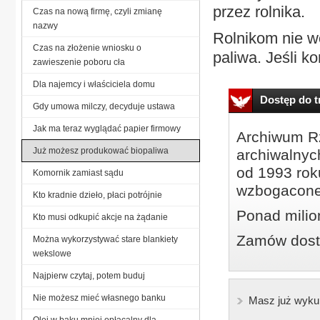
przez rolnika.
Czas na nową firmę, czyli zmianę
nazwy
Rolnikom nie w
Czas na złożenie wniosku o
paliwa. Jeśli k
zawieszenie poboru cła
Dla najemcy i właściciela domu
Dostęp do tr
Gdy umowa milczy, decyduje ustawa
Jak ma teraz wyglądać papier firmowy
Archiwum Rz
Już możesz produkować biopaliwa
archiwalnyc
od 1993 roku
Komornik zamiast sądu
wzbogacone
Kto kradnie dzieło, płaci potrójnie
Ponad milio
Kto musi odkupić akcje na żądanie
Zamów dostę
Można wykorzystywać stare blankiety
wekslowe
Najpierw czytaj, potem buduj
Nie możesz mieć własnego banku
Masz już wyku
Olej w baku mniej opłacalny dla