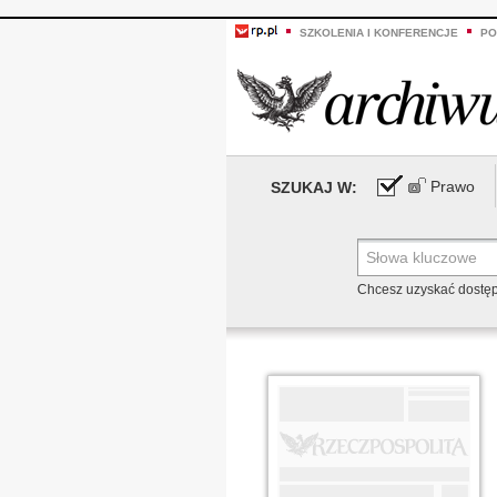
SZKOLENIA I KONFERENCJE
PO
Prawo
SZUKAJ W:
Chcesz uzyskać dostę