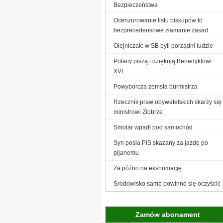
Bezpieczeństwa
Ocenzurowanie listu biskupów to
bezprecedensowe złamanie zasad
Olejniczak: w SB byli porządni ludzie
Polacy piszą i dziękują Benedyktowi
XVI
Powyborcza zemsta burmistrza
Rzecznik praw obywatelskich skarży się
ministrowi Ziobrze
Smolar wpadł pod samochód
Syn posła PiS skazany za jazdę po
pijanemu
Za późno na ekshumację
Środowisko samo powinno się oczyścić
Zamów abonament