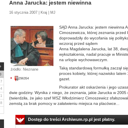
Anna Jarucka: jestem niewinna
16 stycznia 2007 | Kraj | MJ
SĄD Anna Jarucka: jestem niewinna A
Cimoszewicza, której zeznania przed 
doprowadziły do wycofania się polityk
wczoraj przed sądem
Anna Magdalena Jarucka, lat 38, dwoje
wykształcenia, nadal pracuje w Minist
na urlopie wychowawczym.
Taką standardową formułką zaczął s
źródło: Nieznane
proces kobiety, której nazwisko latem 
D
296354
gazet.
7
Prokurator akt oskarżenia i jego uzas
14
dwie godziny. Wynika z niego, że zeznania, jakie Jarucka w 2005 r
21
(twierdziła, że jako szef MSZ Włodzimierz Cimoszewicz sfałszowa
28
zemstą za brak pomocy w załatwieniu miejsca na placówce...
Dostęp do treści Archiwum.rp.pl jest płatny.