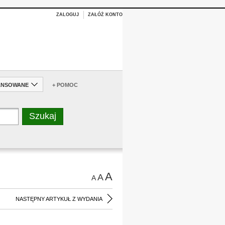
ZALOGUJ
ZAŁÓŻ KONTO
ANSOWANE
+ POMOC
A
A
A
NASTĘPNY ARTYKUŁ Z WYDANIA