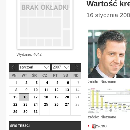
Wartość kr
16 stycznia 20
Wydanie:
4042
styczeń
2007
«
»
PN
WT
ŚR
CZ
PT
SB
ND
źródło: Nieznane
1
2
3
4
5
6
7
8
9
10
11
12
13
14
15
16
17
18
19
20
21
22
23
24
25
26
27
28
29
30
31
źródło: Nieznane
SPIS TREŚCI
296308