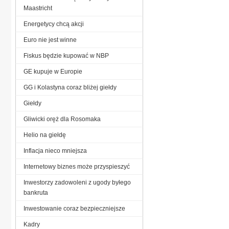
Maastricht
Energetycy chcą akcji
Euro nie jest winne
Fiskus będzie kupować w NBP
GE kupuje w Europie
GG i Kolastyna coraz bliżej giełdy
Giełdy
Gliwicki oręż dla Rosomaka
Helio na giełdę
Inflacja nieco mniejsza
Internetowy biznes może przyspieszyć
Inwestorzy zadowoleni z ugody byłego
bankruta
Inwestowanie coraz bezpieczniejsze
Kadry