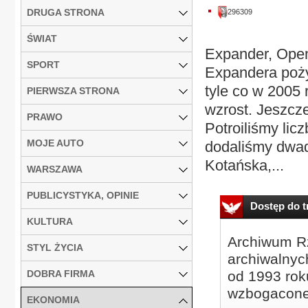
DRUGA STRONA
296309
ŚWIAT
Expander, Open
SPORT
Expandera poży
tyle co w 2005
PIERWSZA STRONA
wzrost. Jeszcze
PRAWO
Potroiliśmy lic
MOJE AUTO
dodaliśmy dwad
Kotańska,...
WARSZAWA
PUBLICYSTYKA, OPINIE
Dostęp do tr
KULTURA
Archiwum Rz
STYL ŻYCIA
archiwalnyc
DOBRA FIRMA
od 1993 roku
wzbogacone
EKONOMIA