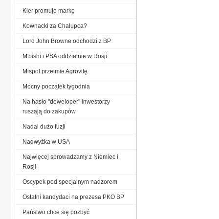
Kler promuje markę
Kownacki za Chalupca?
Lord John Browne odchodzi z BP
M'bishi i PSA oddzielnie w Rosji
Mispol przejmie Agrovitę
Mocny początek tygodnia
Na hasło "deweloper" inwestorzy
ruszają do zakupów
Nadal dużo fuzji
Nadwyżka w USA
Najwięcej sprowadzamy z Niemiec i
Rosji
Oscypek pod specjalnym nadzorem
Ostatni kandydaci na prezesa PKO BP
Państwo chce się pozbyć