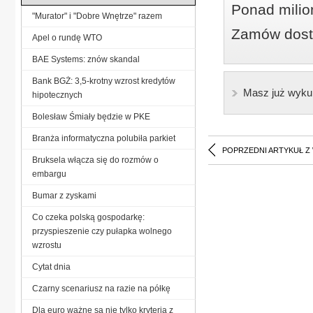
Ponad milio
"Murator" i "Dobre Wnętrze" razem
Zamów dostę
Apel o rundę WTO
BAE Systems: znów skandal
Bank BGŻ: 3,5-krotny wzrost kredytów
Masz już wyku
hipotecznych
Bolesław Śmiały będzie w PKE
Branża informatyczna polubiła parkiet
POPRZEDNI ARTYKUŁ Z
Bruksela włącza się do rozmów o
embargu
Bumar z zyskami
Co czeka polską gospodarkę:
przyspieszenie czy pułapka wolnego
wzrostu
Cytat dnia
Czarny scenariusz na razie na półkę
Dla euro ważne są nie tylko kryteria z