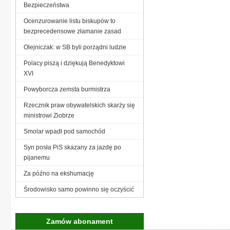
Bezpieczeństwa
Ocenzurowanie listu biskupów to
bezprecedensowe złamanie zasad
Olejniczak: w SB byli porządni ludzie
Polacy piszą i dziękują Benedyktowi
XVI
Powyborcza zemsta burmistrza
Rzecznik praw obywatelskich skarży się
ministrowi Ziobrze
Smolar wpadł pod samochód
Syn posła PiS skazany za jazdę po
pijanemu
Za późno na ekshumację
Środowisko samo powinno się oczyścić
Zamów abonament