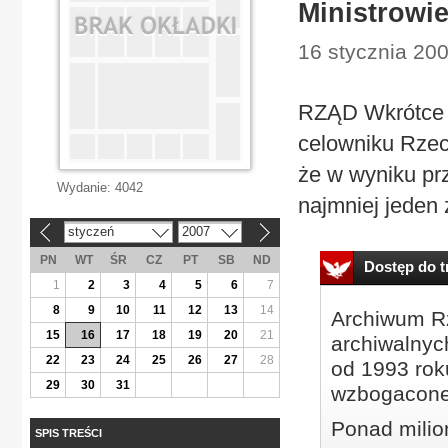
Ministrowi
16 stycznia 200
RZĄD Wkrótce w
celowniku Rzec
że w wyniku pr
Wydanie:
4042
najmniej jeden z
styczeń
2007
«
»
PN
WT
ŚR
CZ
PT
SB
ND
Dostęp do tr
1
2
3
4
5
6
7
8
9
10
11
12
13
14
Archiwum Rz
15
16
17
18
19
20
21
archiwalnyc
22
23
24
25
26
27
28
od 1993 roku
29
30
31
wzbogacone
Ponad milio
SPIS TREŚCI