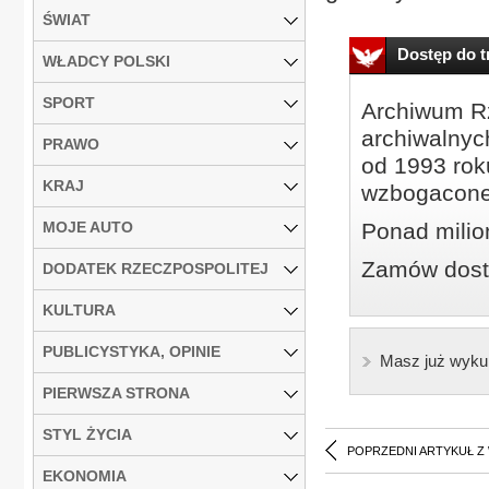
ŚWIAT
Dostęp do tr
WŁADCY POLSKI
SPORT
Archiwum Rz
archiwalnyc
PRAWO
od 1993 roku
KRAJ
wzbogacone
MOJE AUTO
Ponad milio
Zamów dostę
DODATEK RZECZPOSPOLITEJ
KULTURA
PUBLICYSTYKA, OPINIE
Masz już wyku
PIERWSZA STRONA
STYL ŻYCIA
POPRZEDNI ARTYKUŁ Z
EKONOMIA