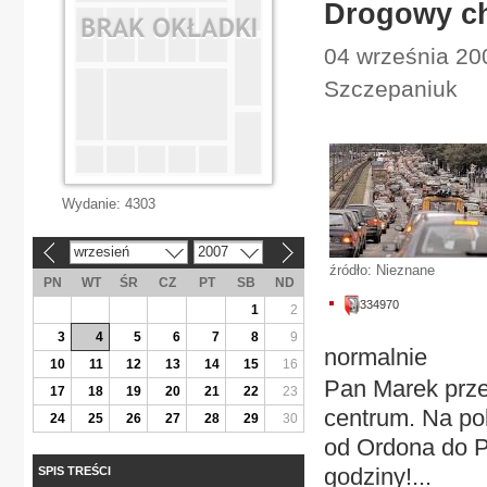
Drogowy ch
04 września 20
Szczepaniuk
Wydanie:
4303
wrzesień
2007
«
»
źródło: Nieznane
PN
WT
ŚR
CZ
PT
SB
ND
334970
1
2
3
4
5
6
7
8
9
normalnie
10
11
12
13
14
15
16
Pan Marek prze
17
18
19
20
21
22
23
centrum. Na po
24
25
26
27
28
29
30
od Ordona do P
godziny!...
SPIS TREŚCI