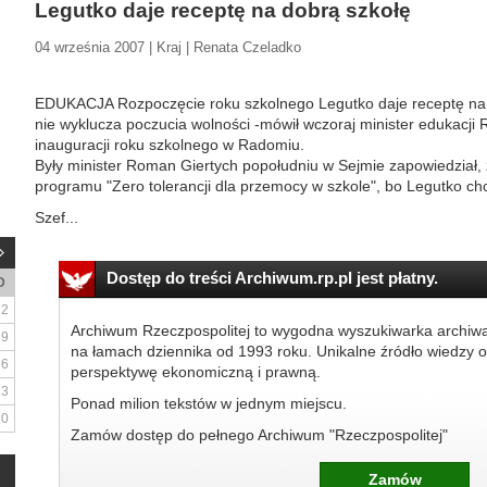
Legutko daje receptę na dobrą szkołę
04 września 2007 | Kraj | Renata Czeladko
EDUKACJA Rozpoczęcie roku szkolnego Legutko daje receptę na d
nie wyklucza poczucia wolności -mówił wczoraj minister edukacji 
inauguracji roku szkolnego w Radomiu.
Były minister Roman Giertych popołudniu w Sejmie zapowiedział, 
programu "Zero tolerancji dla przemocy w szkole", bo Legutko chc
Szef...
Dostęp do treści Archiwum.rp.pl jest płatny.
D
2
Archiwum Rzeczpospolitej to wygodna wyszukiwarka archiw
9
na łamach dziennika od 1993 roku. Unikalne źródło wiedzy o
16
perspektywę ekonomiczną i prawną.
23
Ponad milion tekstów w jednym miejscu.
30
Zamów dostęp do pełnego Archiwum "Rzeczpospolitej"
Zamów