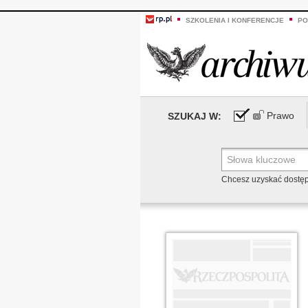
SZKOLENIA I KONFERENCJE
PO
Prawo
SZUKAJ W:
Chcesz uzyskać dostę