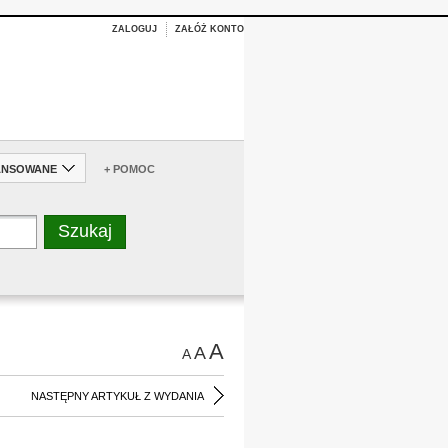
ZALOGUJ
ZAŁÓŻ KONTO
ANSOWANE
+ POMOC
A
A
A
NASTĘPNY ARTYKUŁ Z WYDANIA