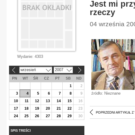
Jest mi prz
rzeczy
04 września 200
Wydanie:
4303
wrzesień
2007
«
»
PN
WT
ŚR
CZ
PT
SB
ND
1
2
źródło: Nieznane
3
4
5
6
7
8
9
10
11
12
13
14
15
16
17
18
19
20
21
22
23
POPRZEDNI ARTYKUŁ Z
24
25
26
27
28
29
30
SPIS TREŚCI