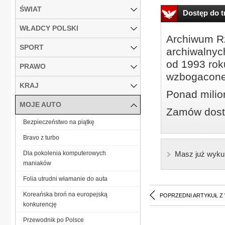
ŚWIAT
Dostęp do tr
WŁADCY POLSKI
Archiwum Rz
SPORT
archiwalnyc
od 1993 roku
PRAWO
wzbogacone
KRAJ
Ponad milio
MOJE AUTO
Zamów dostę
Bezpieczeństwo na piątkę
Bravo z turbo
Dla pokolenia komputerowych
Masz już wyku
maniaków
Folia utrudni włamanie do auta
Koreańska broń na europejską
POPRZEDNI ARTYKUŁ Z
konkurencję
Przewodnik po Polsce