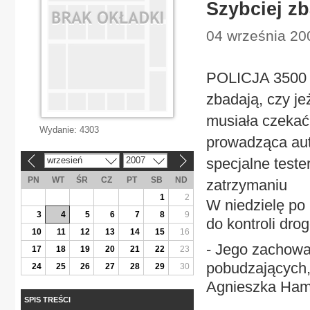
Szybciej zb
04 września 200
POLICJA 3500 n
zbadają, czy j
musiała czekać 
Wydanie:
4303
prowadząca aut
wrzesień
2007
specjalne teste
«
»
PN
WT
ŚR
CZ
PT
SB
ND
zatrzymaniu
1
2
W niedzielę po p
3
4
5
6
7
8
9
do kontroli dr
10
11
12
13
14
15
16
- Jego zachowa
17
18
19
20
21
22
23
pobudzających,
24
25
26
27
28
29
30
Agnieszka Hame
SPIS TREŚCI