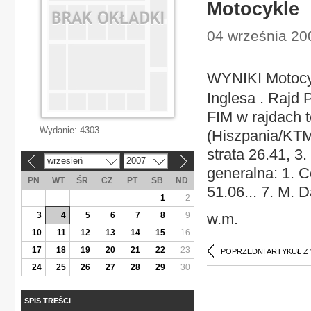
Motocykle
04 września 20
WYNIKI Motocy
Inglesa . Rajd 
FIM w rajdach 
Wydanie:
4303
(Hiszpania/KTM
strata 26.41, 3
wrzesień
2007
«
»
generalna: 1. C
PN
WT
ŚR
CZ
PT
SB
ND
51.06... 7. M. 
1
2
3
4
5
6
7
8
9
w.m.
10
11
12
13
14
15
16
17
18
19
20
21
22
23
POPRZEDNI ARTYKUŁ Z
24
25
26
27
28
29
30
SPIS TREŚCI