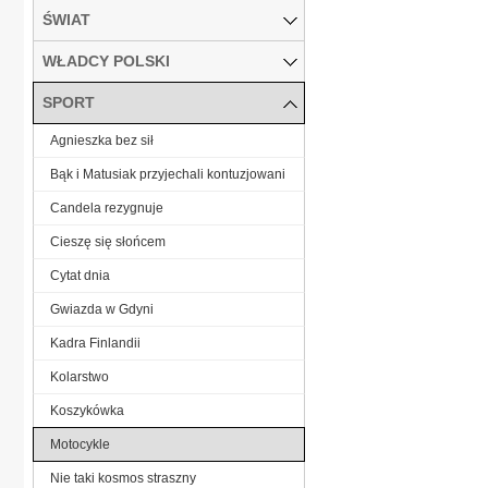
ŚWIAT
WŁADCY POLSKI
SPORT
Agnieszka bez sił
Bąk i Matusiak przyjechali kontuzjowani
Candela rezygnuje
Cieszę się słońcem
Cytat dnia
Gwiazda w Gdyni
Kadra Finlandii
Kolarstwo
Koszykówka
Motocykle
Nie taki kosmos straszny