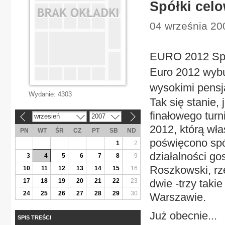
Spółki celo
04 września 20
EURO 2012 Spół
Euro 2012 wybu
wysokimi pensj
Wydanie:
4303
Tak się stanie,
finałowego tur
wrzesień
2007
«
»
2012, którą wła
PN
WT
ŚR
CZ
PT
SB
ND
poświęcono spó
1
2
działalności go
3
4
5
6
7
8
9
Roszkowski, rz
10
11
12
13
14
15
16
17
18
19
20
21
22
23
dwie -trzy taki
24
25
26
27
28
29
30
Warszawie.
Już obecnie...
SPIS TREŚCI