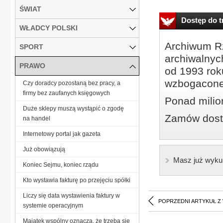
ŚWIAT
Dostęp do tr
WŁADCY POLSKI
Archiwum Rz
SPORT
archiwalnyc
PRAWO
od 1993 roku
wzbogacone
Czy doradcy pozostaną bez pracy, a
firmy bez zaufanych księgowych
Ponad milio
Duże sklepy muszą wystąpić o zgodę
Zamów dostę
na handel
Internetowy portal jak gazeta
Już obowiązują
Masz już wyku
Koniec Sejmu, koniec rządu
Kto wystawia fakturę po przejęciu spółki
Liczy się data wystawienia faktury w
POPRZEDNI ARTYKUŁ Z
systemie operacyjnym
Majątek wspólny oznacza, że trzeba się