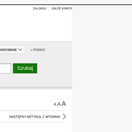
ZALOGUJ
ZAŁÓŻ KONTO
ANSOWANE
+ POMOC
A
A
A
NASTĘPNY ARTYKUŁ Z WYDANIA