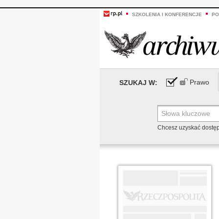
SZKOLENIA I KONFERENCJE
PO
Prawo
SZUKAJ W:
Chcesz uzyskać dostę