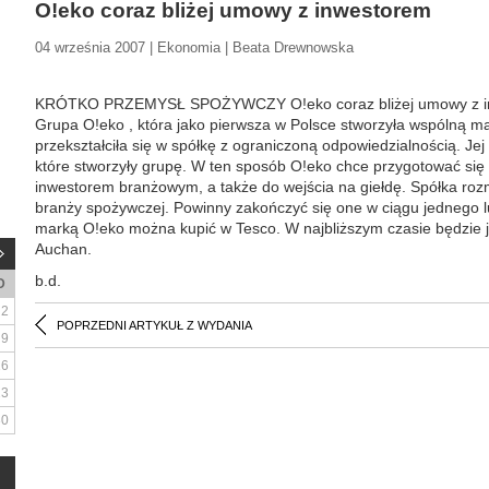
O!eko coraz bliżej umowy z inwestorem
04 września 2007 | Ekonomia | Beata Drewnowska
KRÓTKO PRZEMYSŁ SPOŻYWCZY O!eko coraz bliżej umowy z i
Grupa O!eko , która jako pierwsza w Polsce stworzyła wspólną ma
przekształciła się w spółkę z ograniczoną odpowiedzialnością. Jej 
które stworzyły grupę. W ten sposób O!eko chce przygotować si
inwestorem branżowym, a także do wejścia na giełdę. Spółka ro
branży spożywczej. Powinny zakończyć się one w ciągu jednego l
marką O!eko można kupić w Tesco. W najbliższym czasie będzie 
Auchan.
b.d.
D
2
POPRZEDNI ARTYKUŁ Z WYDANIA
9
16
23
30