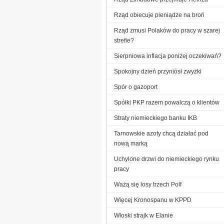
Rząd obiecuje pieniądze na broń
Rząd zmusi Polaków do pracy w szarej
strefie?
Sierpniowa inflacja poniżej oczekiwań?
Spokojny dzień przyniósł zwyżki
Spór o gazoport
Spółki PKP razem powalczą o klientów
Straty niemieckiego banku IKB
Tarnowskie azoty chcą działać pod
nową marką
Uchylone drzwi do niemieckiego rynku
pracy
Ważą się losy trzech Polf
Więcej Kronospanu w KPPD
Włoski strajk w Elanie