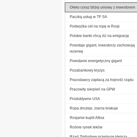
O!eko coraz bliżej umowy z inwestorem
Paczką usług w TP SA
Podwyżka ceł na ropę w Rosji
Polskie banki chcą iść na emigrację
Powstaje gigant, inwestorzy zachowują
rezerwę
Powstanie energetyczny gigant
Pozabankowy kryzys
Pracodawcy zapłacą za hojność rządu
Pracowity sierpień na GPW
Produktywne USA
Ropa drożeje, ziarna brakuje
Rosjanie kupili Altisa
Rośnie rynek leków
Rząd Zimbabwe przejmuje Heinza