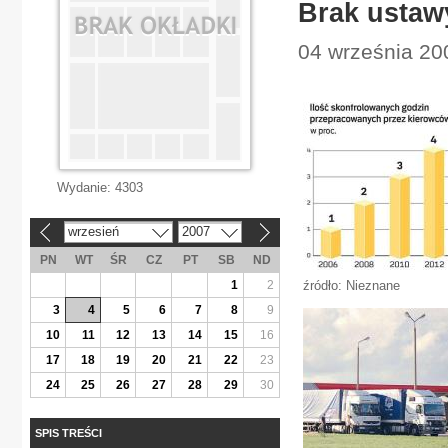
Brak ustaw
04 września 200
Wydanie:
4303
wrzesień
2007
«
»
PN
WT
ŚR
CZ
PT
SB
ND
1
2
źródło: Nieznane
3
4
5
6
7
8
9
10
11
12
13
14
15
16
17
18
19
20
21
22
23
24
25
26
27
28
29
30
SPIS TREŚCI