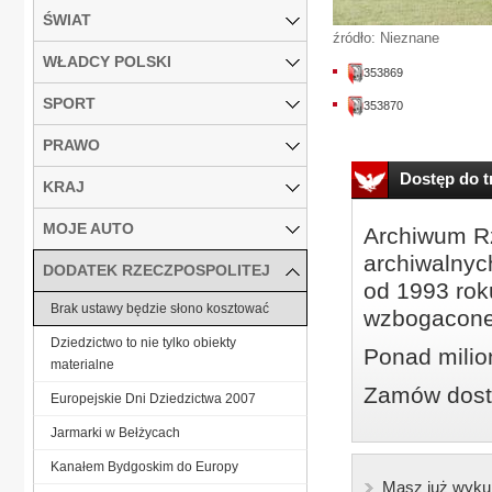
ŚWIAT
źródło: Nieznane
WŁADCY POLSKI
353869
SPORT
353870
PRAWO
Dostęp do tr
KRAJ
MOJE AUTO
Archiwum Rz
archiwalnyc
DODATEK RZECZPOSPOLITEJ
od 1993 roku
Brak ustawy będzie słono kosztować
wzbogacone
Dziedzictwo to nie tylko obiekty
Ponad milio
materialne
Zamów dostę
Europejskie Dni Dziedzictwa 2007
Jarmarki w Bełżycach
Kanałem Bydgoskim do Europy
Masz już wyku